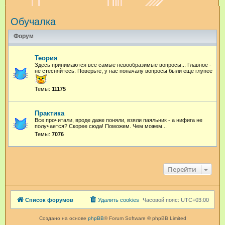
и
Обучалка
с
к
Форум
Теория
Здесь принимаются все самые невообразимые вопросы... Главное -
не стесняйтесь. Поверьте, у нас поначалу вопросы были еще глупее
Темы:
11175
Практика
Все прочитали, вроде даже поняли, взяли паяльник - а нифига не
получается? Скорее сюда! Поможем. Чем можем...
Темы:
7076
Перейти
Список форумов
Удалить cookies
Часовой пояс:
UTC+03:00
Создано на основе
phpBB
® Forum Software © phpBB Limited