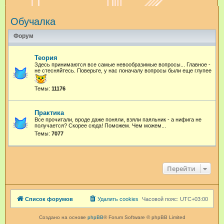
и
Обучалка
с
к
Форум
Теория
Здесь принимаются все самые невообразимые вопросы... Главное -
не стесняйтесь. Поверьте, у нас поначалу вопросы были еще глупее
Темы:
11176
Практика
Все прочитали, вроде даже поняли, взяли паяльник - а нифига не
получается? Скорее сюда! Поможем. Чем можем...
Темы:
7077
Перейти
Список форумов
Удалить cookies
Часовой пояс:
UTC+03:00
Создано на основе
phpBB
® Forum Software © phpBB Limited