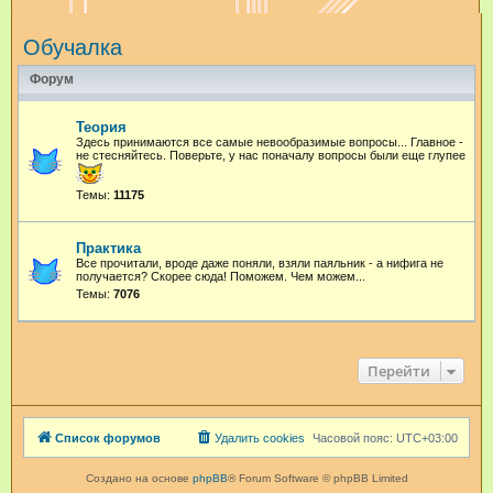
и
Обучалка
с
к
Форум
Теория
Здесь принимаются все самые невообразимые вопросы... Главное -
не стесняйтесь. Поверьте, у нас поначалу вопросы были еще глупее
Темы:
11175
Практика
Все прочитали, вроде даже поняли, взяли паяльник - а нифига не
получается? Скорее сюда! Поможем. Чем можем...
Темы:
7076
Перейти
Список форумов
Удалить cookies
Часовой пояс:
UTC+03:00
Создано на основе
phpBB
® Forum Software © phpBB Limited