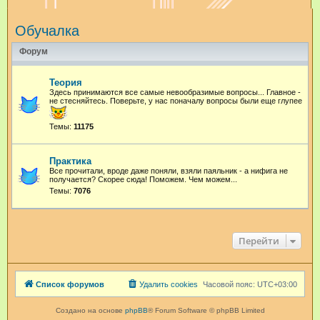
и
Обучалка
с
к
Форум
Теория
Здесь принимаются все самые невообразимые вопросы... Главное -
не стесняйтесь. Поверьте, у нас поначалу вопросы были еще глупее
Темы:
11175
Практика
Все прочитали, вроде даже поняли, взяли паяльник - а нифига не
получается? Скорее сюда! Поможем. Чем можем...
Темы:
7076
Перейти
Список форумов
Удалить cookies
Часовой пояс:
UTC+03:00
Создано на основе
phpBB
® Forum Software © phpBB Limited