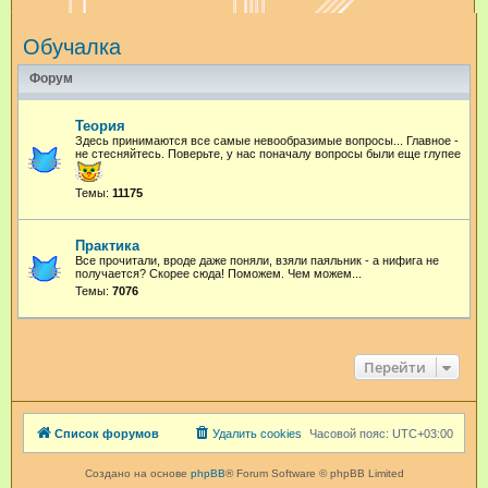
и
Обучалка
с
к
Форум
Теория
Здесь принимаются все самые невообразимые вопросы... Главное -
не стесняйтесь. Поверьте, у нас поначалу вопросы были еще глупее
Темы:
11175
Практика
Все прочитали, вроде даже поняли, взяли паяльник - а нифига не
получается? Скорее сюда! Поможем. Чем можем...
Темы:
7076
Перейти
Список форумов
Удалить cookies
Часовой пояс:
UTC+03:00
Создано на основе
phpBB
® Forum Software © phpBB Limited