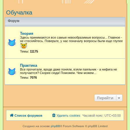
и
Обучалка
с
к
Форум
Теория
Здесь принимаются все самые невообразимые вопросы... Главное -
не стесняйтесь. Поверьте, у нас поначалу вопросы были еще глупее
Темы:
11175
Практика
Все прочитали, вроде даже поняли, взяли паяльник - а нифига не
получается? Скорее сюда! Поможем. Чем можем...
Темы:
7076
Перейти
Список форумов
Удалить cookies
Часовой пояс:
UTC+03:00
Создано на основе
phpBB
® Forum Software © phpBB Limited