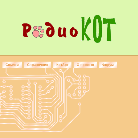
Ссылки
Справочник
КотАрт
О проекте
Форум