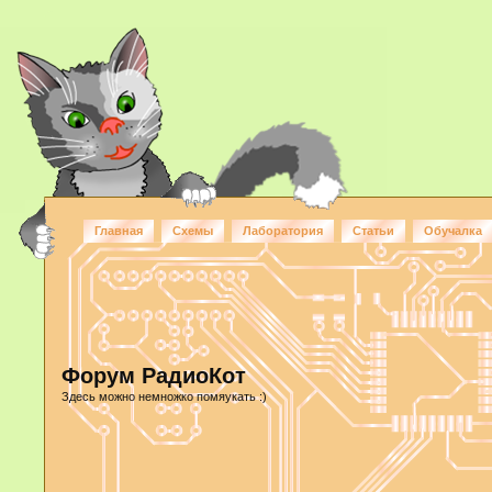
Главная
Схемы
Лаборатория
Статьи
Обучалка
Форум РадиоКот
Здесь можно немножко помяукать :)