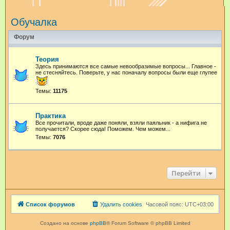
и
Обучалка
с
к
Форум
Теория
Здесь принимаются все самые невообразимые вопросы... Главное -
не стесняйтесь. Поверьте, у нас поначалу вопросы были еще глупее
Темы:
11175
Практика
Все прочитали, вроде даже поняли, взяли паяльник - а нифига не
получается? Скорее сюда! Поможем. Чем можем...
Темы:
7076
Перейти
Список форумов
Удалить cookies
Часовой пояс:
UTC+03:00
Создано на основе
phpBB
® Forum Software © phpBB Limited