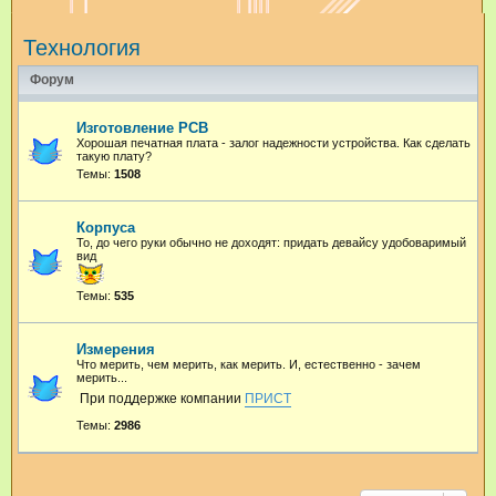
и
Технология
с
к
Форум
Изготовление PCB
Хорошая печатная плата - залог надежности устройства. Как сделать
такую плату?
Темы:
1508
Корпуса
То, до чего руки обычно не доходят: придать девайсу удобоваримый
вид
Темы:
535
Измерения
Что мерить, чем мерить, как мерить. И, естественно - зачем
мерить...
При поддержке компании
ПРИСТ
Темы:
2986