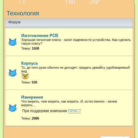
и
Технология
с
к
Форум
Изготовление PCB
Хорошая печатная плата - залог надежности устройства. Как сделать
такую плату?
Темы:
1508
Корпуса
То, до чего руки обычно не доходят: придать девайсу удобоваримый
вид
Темы:
535
Измерения
Что мерить, чем мерить, как мерить. И, естественно - зачем
мерить...
При поддержке компании
ПРИСТ
Темы:
2986