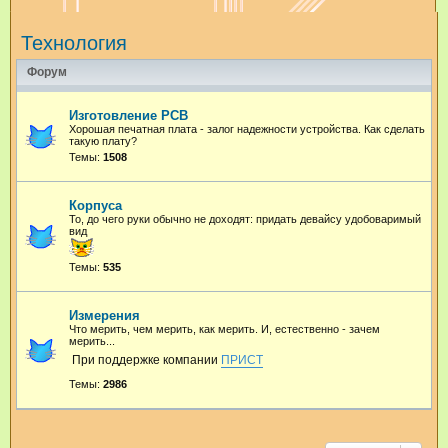
и
Технология
с
к
Форум
Изготовление PCB
Хорошая печатная плата - залог надежности устройства. Как сделать
такую плату?
Темы:
1508
Корпуса
То, до чего руки обычно не доходят: придать девайсу удобоваримый
вид
Темы:
535
Измерения
Что мерить, чем мерить, как мерить. И, естественно - зачем
мерить...
При поддержке компании
ПРИСТ
Темы:
2986