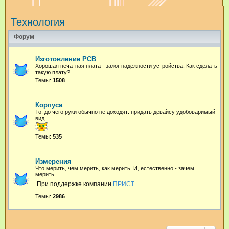
и
Технология
с
к
Форум
Изготовление PCB
Хорошая печатная плата - залог надежности устройства. Как сделать
такую плату?
Темы:
1508
Корпуса
То, до чего руки обычно не доходят: придать девайсу удобоваримый
вид
Темы:
535
Измерения
Что мерить, чем мерить, как мерить. И, естественно - зачем
мерить...
При поддержке компании
ПРИСТ
Темы:
2986