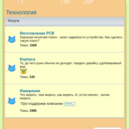
и
Технология
с
к
Форум
Изготовление PCB
Хорошая печатная плата - залог надежности устройства. Как сделать
такую плату?
Темы:
1508
Корпуса
То, до чего руки обычно не доходят: придать девайсу удобоваримый
вид
Темы:
535
Измерения
Что мерить, чем мерить, как мерить. И, естественно - зачем
мерить...
При поддержке компании
ПРИСТ
Темы:
2986