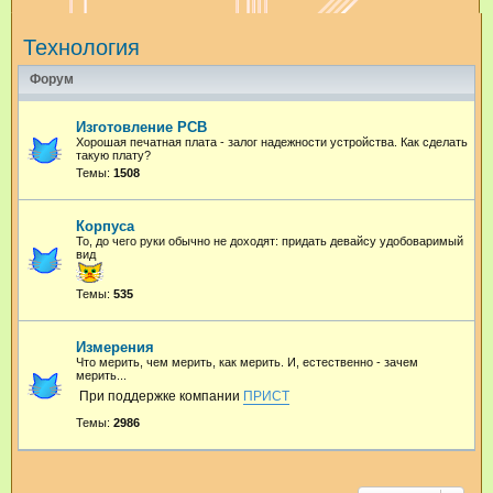
и
Технология
с
к
Форум
Изготовление PCB
Хорошая печатная плата - залог надежности устройства. Как сделать
такую плату?
Темы:
1508
Корпуса
То, до чего руки обычно не доходят: придать девайсу удобоваримый
вид
Темы:
535
Измерения
Что мерить, чем мерить, как мерить. И, естественно - зачем
мерить...
При поддержке компании
ПРИСТ
Темы:
2986