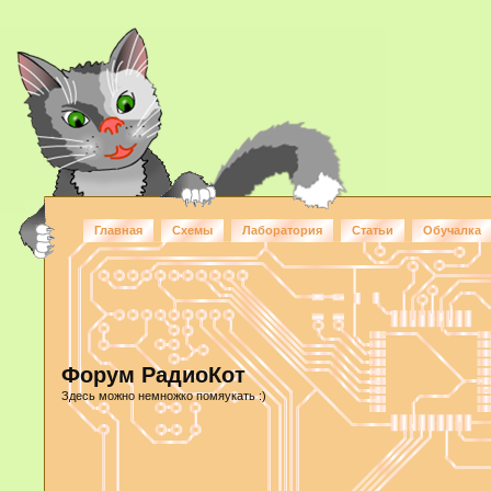
Главная
Схемы
Лаборатория
Статьи
Обучалка
Форум РадиоКот
Здесь можно немножко помяукать :)