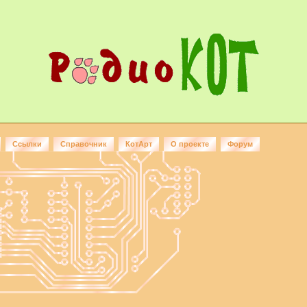
Ссылки
Справочник
КотАрт
О проекте
Форум