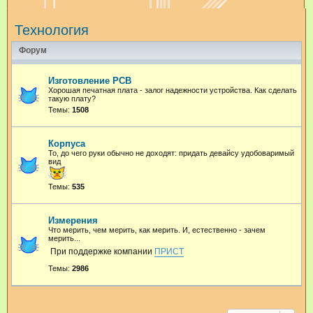
и
Технология
с
к
Форум
Изготовление PCB
Хорошая печатная плата - залог надежности устройства. Как сделать
такую плату?
Темы:
1508
Корпуса
То, до чего руки обычно не доходят: придать девайсу удобоваримый
вид
Темы:
535
Измерения
Что мерить, чем мерить, как мерить. И, естественно - зачем
мерить...
При поддержке компании
ПРИСТ
Темы:
2986