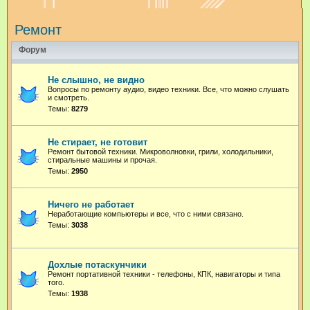
и
Ремонт
с
к
Форум
Не слышно, не видно
Вопросы по ремонту аудио, видео техники. Все, что можно слушать
и смотреть.
Темы:
8279
Не стирает, не готовит
Ремонт бытовой техники. Микроволновки, грили, холодильники,
стиральные машины и прочая.
Темы:
2950
Ничего не работает
Неработающие компьютеры и все, что с ними связано.
Темы:
3038
Дохлые потаскунчики
Ремонт портативной техники - телефоны, КПК, навигаторы и типа
того.
Темы:
1938