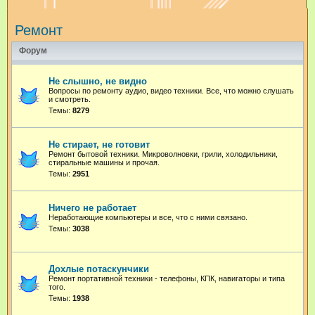
и
Ремонт
с
к
Форум
Не слышно, не видно
Вопросы по ремонту аудио, видео техники. Все, что можно слушать
и смотреть.
Темы:
8279
Не стирает, не готовит
Ремонт бытовой техники. Микроволновки, грили, холодильники,
стиральные машины и прочая.
Темы:
2951
Ничего не работает
Неработающие компьютеры и все, что с ними связано.
Темы:
3038
Дохлые потаскунчики
Ремонт портативной техники - телефоны, КПК, навигаторы и типа
того.
Темы:
1938