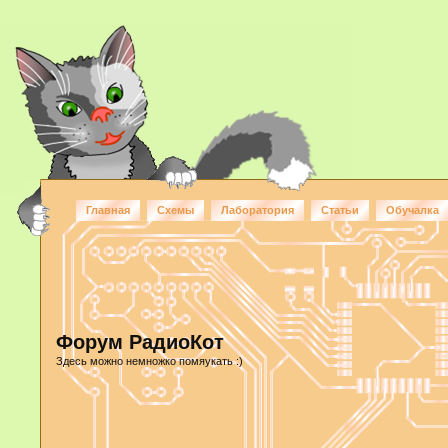
Главная
Схемы
Лаборатория
Статьи
Обучалка
Форум РадиоКот
Здесь можно немножко помяукать :)