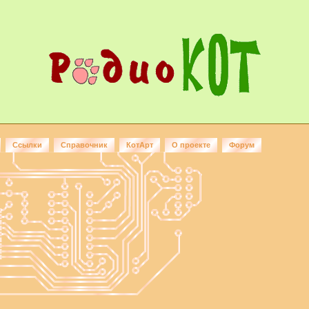
Ссылки
Справочник
КотАрт
О проекте
Форум