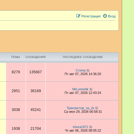
Регистрация
Вход
ТЕМЫ
СООБЩЕНИЯ
ПОСЛЕДНЕЕ СООБЩЕНИЕ
П
Croma
8279
135667
е
Пт авг 07, 2026 14:36:20
р
е
й
т
П
MrLomshik
2951
36169
и
е
Пт авг 07, 2026 12:43:24
к
р
п
е
о
й
с
т
П
Транзистор_за_2к
3038
45241
л
и
е
Ср июл 29, 2026 00:58:31
е
к
р
д
п
е
н
о
й
е
с
т
П
shura1971
м
1938
21704
л
и
е
Чт авг 06, 2026 08:05:22
у
е
к
р