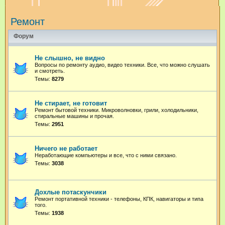
и
Ремонт
с
к
Форум
Не слышно, не видно
Вопросы по ремонту аудио, видео техники. Все, что можно слушать
и смотреть.
Темы:
8279
Не стирает, не готовит
Ремонт бытовой техники. Микроволновки, грили, холодильники,
стиральные машины и прочая.
Темы:
2951
Ничего не работает
Неработающие компьютеры и все, что с ними связано.
Темы:
3038
Дохлые потаскунчики
Ремонт портативной техники - телефоны, КПК, навигаторы и типа
того.
Темы:
1938