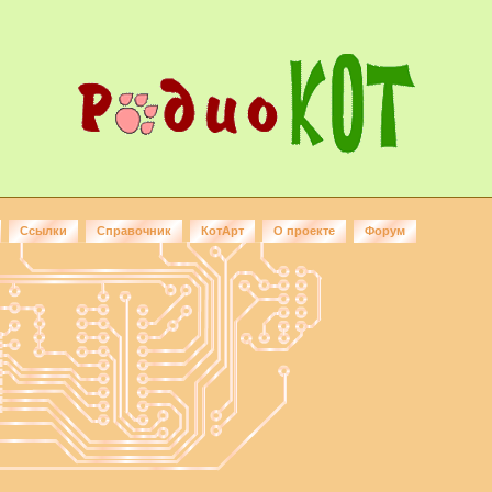
Ссылки
Справочник
КотАрт
О проекте
Форум