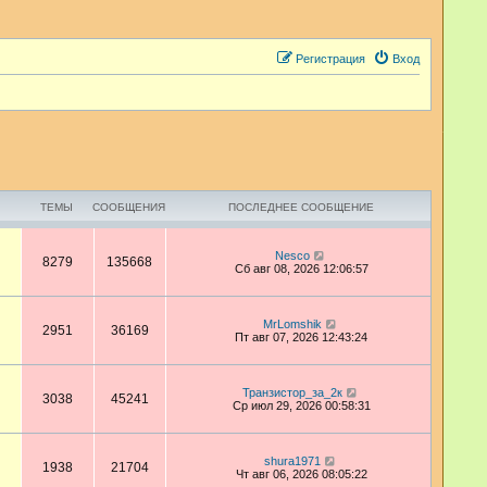
Регистрация
Вход
ТЕМЫ
СООБЩЕНИЯ
ПОСЛЕДНЕЕ СООБЩЕНИЕ
П
Nesco
8279
135668
е
Сб авг 08, 2026 12:06:57
р
е
й
т
П
MrLomshik
2951
36169
и
е
Пт авг 07, 2026 12:43:24
к
р
п
е
о
й
с
т
П
Транзистор_за_2к
3038
45241
л
и
е
Ср июл 29, 2026 00:58:31
е
к
р
д
п
е
н
о
й
е
с
т
П
shura1971
м
1938
21704
л
и
е
Чт авг 06, 2026 08:05:22
у
е
к
р