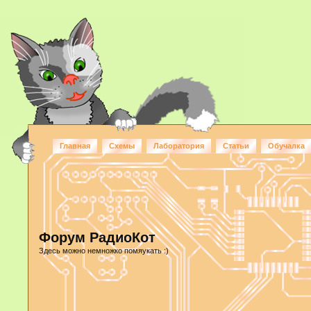
Главная
Схемы
Лаборатория
Статьи
Обучалка
Форум РадиоКот
Здесь можно немножко помяукать :)