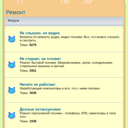
и
Ремонт
с
к
Форум
Не слышно, не видно
Вопросы по ремонту аудио, видео техники. Все, что можно слушать
и смотреть.
Темы:
8279
Не стирает, не готовит
Ремонт бытовой техники. Микроволновки, грили, холодильники,
стиральные машины и прочая.
Темы:
2951
Ничего не работает
Неработающие компьютеры и все, что с ними связано.
Темы:
3038
Дохлые потаскунчики
Ремонт портативной техники - телефоны, КПК, навигаторы и типа
того.
Темы:
1938