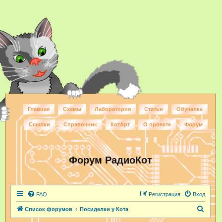
Главная
Схемы
Лаборатория
Статьи
Обучалка
Ссылки
Справочник
КотАрт
О проекте
Форум
Форум РадиоКот
FAQ
Регистрация
Вход
П
Список форумов
Посиделки у Кота
о