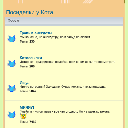
и
Посиделки у Кота
с
к
Форум
Травим анекдоты
Мы конечно, не анекдот.ру, но и зануд не любим.
Темы:
130
Котоссылки
Интернет - грандиозная помойка, но и в нем есть что посмотреть.
Темы:
206
Ищу...
Что-то потеряли? Заходите, будем искать, что ж поделать...
Темы:
5047
МЯЯЯУ!
Флейм в чистом виде - все что угодно...
Но - в рамках закона
Темы:
7439