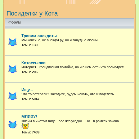
и
Посиделки у Кота
с
к
Форум
Травим анекдоты
Мы конечно, не анекдот.ру, но и зануд не любим.
Темы:
130
Котоссылки
Интернет - грандиозная помойка, но и в нем есть что посмотреть.
Темы:
206
Ищу...
Что-то потеряли? Заходите, будем искать, что ж поделать...
Темы:
5047
МЯЯЯУ!
Флейм в чистом виде - все что угодно...
Но - в рамках закона
Темы:
7439