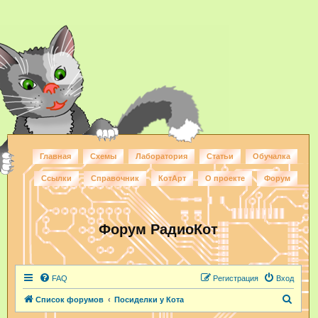
Главная
Схемы
Лаборатория
Статьи
Обучалка
Ссылки
Справочник
КотАрт
О проекте
Форум
Форум РадиоКот
FAQ
Регистрация
Вход
П
Список форумов
Посиделки у Кота
о