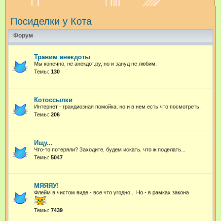
и
Посиделки у Кота
с
к
Форум
Травим анекдоты
Мы конечно, не анекдот.ру, но и зануд не любим.
Темы:
130
Котоссылки
Интернет - грандиозная помойка, но и в нем есть что посмотреть.
Темы:
206
Ищу...
Что-то потеряли? Заходите, будем искать, что ж поделать...
Темы:
5047
МЯЯЯУ!
Флейм в чистом виде - все что угодно...
Но - в рамках закона
Темы:
7439