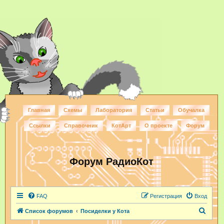
Главная
Схемы
Лаборатория
Статьи
Обучалка
Ссылки
Справочник
КотАрт
О проекте
Форум
Форум РадиоКот
FAQ
Регистрация
Вход
П
Список форумов
Посиделки у Кота
о