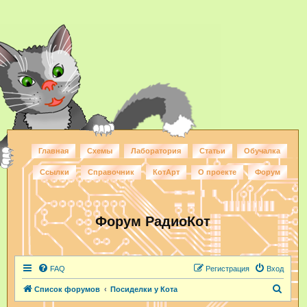
Главная
Схемы
Лаборатория
Статьи
Обучалка
Ссылки
Справочник
КотАрт
О проекте
Форум
Форум РадиоКот
FAQ
Регистрация
Вход
П
Список форумов
Посиделки у Кота
о