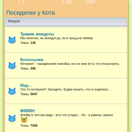
и
Посиделки у Кота
с
к
Форум
Травим анекдоты
Мы конечно, не анекдот.ру, но и зануд не любим.
Темы:
130
Котоссылки
Интернет - грандиозная помойка, но и в нем есть что посмотреть.
Темы:
206
Ищу...
Что-то потеряли? Заходите, будем искать, что ж поделать...
Темы:
5047
МЯЯЯУ!
Флейм в чистом виде - все что угодно...
Но - в рамках закона
Темы:
7439