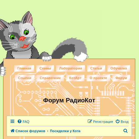
Главная
Схемы
Лаборатория
Статьи
Обучалка
Ссылки
Справочник
КотАрт
О проекте
Форум
Форум РадиоКот
FAQ
Регистрация
Вход
П
Список форумов
Посиделки у Кота
о