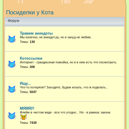
и
Посиделки у Кота
с
к
Форум
Травим анекдоты
Мы конечно, не анекдот.ру, но и зануд не любим.
Темы:
130
Котоссылки
Интернет - грандиозная помойка, но и в нем есть что посмотреть.
Темы:
206
Ищу...
Что-то потеряли? Заходите, будем искать, что ж поделать...
Темы:
5047
МЯЯЯУ!
Флейм в чистом виде - все что угодно...
Но - в рамках закона
Темы:
7439