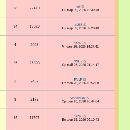
jurij
28
22410
Пн мар 09, 2026 19:30:48
as265
34
13023
Пн мар 09, 2026 02:20:40
as265
4
2663
Чт фев 26, 2026 14:27:41
SSkot
25
26803
Ср май 06, 2026 21:14:17
RVLP
2
2457
Пт фев 20, 2026 16:52:08
vlasovzloy
3
2173
Ср фев 18, 2026 10:44:04
as265
16
11797
Вс фев 15, 2026 09:10:43