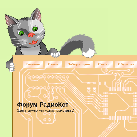
Главная
Схемы
Лаборатория
Статьи
Обучалка
Форум РадиоКот
Здесь можно немножко помяукать :)