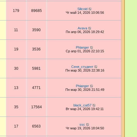
Silicoid
179
89685
Чт май 14, 2026 10:06:56
Avava
11
3590
Пн апр 06, 2026 18:29:42
Phlanger
19
3536
Ср апр 01, 2026 22:10:15
Сеня_студент
30
5981
Пн мар 30, 2026 22:38:16
Phlanger
13
4771
Пн мар 30, 2026 21:51:49
black_cat57
35
17564
Вт мар 24, 2026 19:42:11
ssc
17
6563
Чт мар 19, 2026 18:04:50