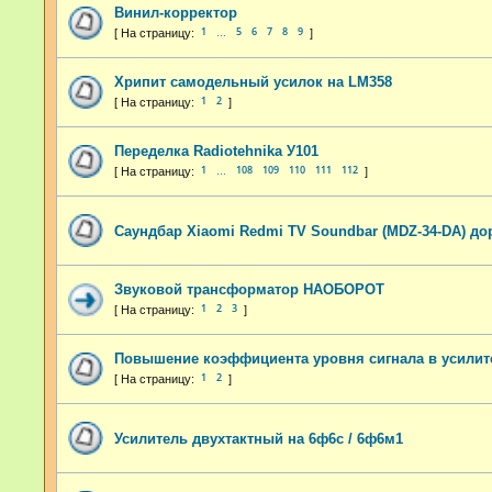
Винил-корректор
1
5
6
7
8
9
…
Хрипит самодельный усилок на LM358
1
2
Переделка Radiotehnika У101
1
108
109
110
111
112
…
Саундбар Xiaomi Redmi TV Soundbar (MDZ-34-DA) до
Звуковой трансформатор НАОБОРОТ
1
2
3
Повышение коэффициента уровня сигнала в усилите
1
2
Усилитель двухтактный на 6ф6с / 6ф6м1