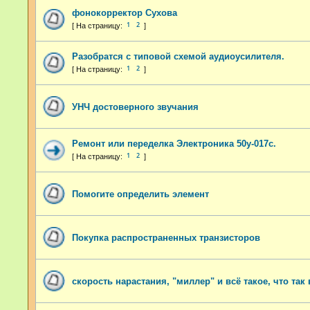
фонокорректор Сухова
1
2
Разобратся с типовой схемой аудиоусилителя.
1
2
УНЧ достоверного звучания
Ремонт или переделка Электроника 50у-017с.
1
2
Помогите определить элемент
Покупка распространенных транзисторов
скорость нарастания, "миллер" и всё такое, что так