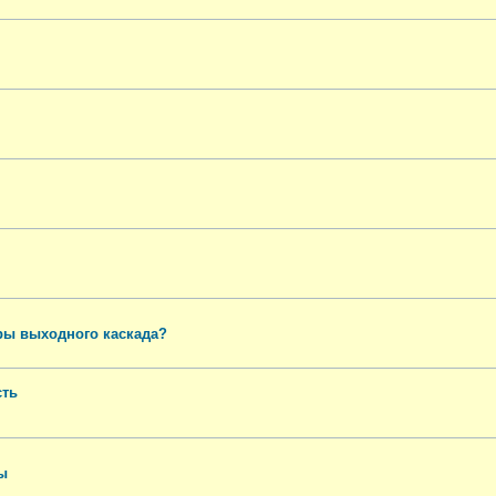
ры выходного каскада?
сть
ы