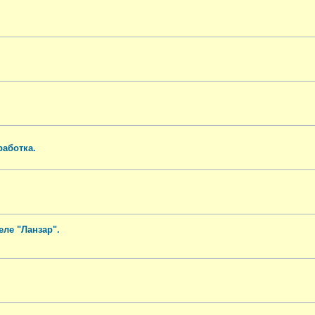
работка.
ле "Ланзар".