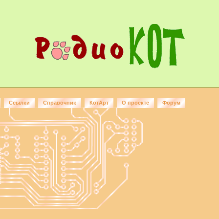
Ссылки
Справочник
КотАрт
О проекте
Форум