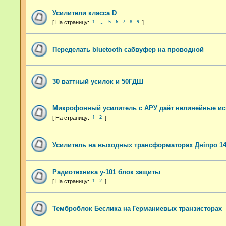
Усилители класса D
1
5
6
7
8
9
…
Переделать bluetooth сабвуфер на проводной
30 ваттный усилок и 50ГДШ
Микрофонный усилитель с АРУ даёт нелинейные и
1
2
Усилитель на выходных трансформаторах Днiпро 1
Радиотехника у-101 блок защиты
1
2
Темброблок Беслика на Германиевых транзисторах