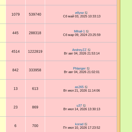
ибуки
1079
539740
Сб май 03, 2025 10:33:13
Mihail-1
445
288318
Сб мар 09, 2024 23:25:59
AndreyZZ
4514
1222819
Вт авг 04, 2026 21:53:14
Phlanger
842
333958
Вт авг 04, 2026 21:02:01
as265
13
613
Вт июл 21, 2026 11:14:06
u37
23
869
Вт июл 14, 2026 13:30:13
korad
6
700
Пт июл 10, 2026 17:23:52