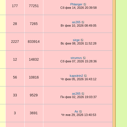
Phlanger
177
77251
Сб фев 14, 2026 20:39:58
as265
28
7265
Вт фев 10, 2026 08:49:05
sirge
2227
833914
Вс фев 08, 2026 11:52:28
strumvs
12
14832
Сб фев 07, 2026 15:28:36
kapsitrin2
56
10816
Чт фев 05, 2026 16:43:12
as265
33
9529
Пн фев 02, 2026 19:03:37
As
3
3691
Чт янв 29, 2026 13:40:53