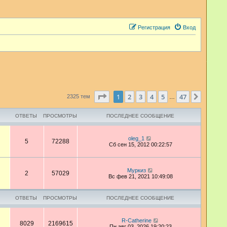
Регистрация
Вход
Страница
1
из
47
1
2
3
4
5
47
След.
2325 тем
…
ОТВЕТЫ
ПРОСМОТРЫ
ПОСЛЕДНЕЕ СООБЩЕНИЕ
oleg_1
5
72288
Сб сен 15, 2012 00:22:57
Муркиз
2
57029
Вс фев 21, 2021 10:49:08
ОТВЕТЫ
ПРОСМОТРЫ
ПОСЛЕДНЕЕ СООБЩЕНИЕ
R-Catherine
8029
2169615
Пн авг 03, 2026 19:20:23