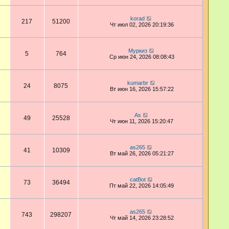
korad
217
51200
Чт июл 02, 2026 20:19:36
Муркиз
5
764
Ср июн 24, 2026 08:08:43
kumarbr
24
8075
Вт июн 16, 2026 15:57:22
As
49
25528
Чт июн 11, 2026 15:20:47
as265
41
10309
Вт май 26, 2026 05:21:27
catBot
73
36494
Пт май 22, 2026 14:05:49
as265
743
298207
Чт май 14, 2026 23:28:52