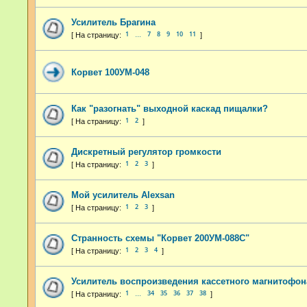
Усилитель Брагина
1
7
8
9
10
11
…
Корвет 100УМ-048
Как "разогнать" выходной каскад пищалки?
1
2
Дискретный регулятор громкости
1
2
3
Мой усилитель Alexsan
1
2
3
Странность схемы "Корвет 200УМ-088С"
1
2
3
4
Усилитель воспроизведения кассетного магнитофон
1
34
35
36
37
38
…