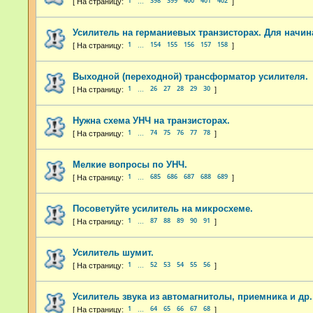
1
398
399
400
401
402
…
Усилитель на германиевых транзисторах. Для начи
1
154
155
156
157
158
…
Выходной (переходной) трансформатор усилителя.
1
26
27
28
29
30
…
Нужна схема УНЧ на транзисторах.
1
74
75
76
77
78
…
Мелкие вопросы по УНЧ.
1
685
686
687
688
689
…
Посоветуйте усилитель на микросхеме.
1
87
88
89
90
91
…
Усилитель шумит.
1
52
53
54
55
56
…
Усилитель звука из автомагнитолы, приемника и др.
1
64
65
66
67
68
…