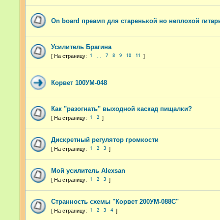
On board преамп для старенькой но неплохой гитар
Усилитель Брагина
1
7
8
9
10
11
…
Корвет 100УМ-048
Как "разогнать" выходной каскад пищалки?
1
2
Дискретный регулятор громкости
1
2
3
Мой усилитель Alexsan
1
2
3
Странность схемы "Корвет 200УМ-088С"
1
2
3
4