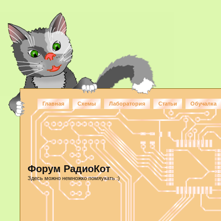
Главная
Схемы
Лаборатория
Статьи
Обучалка
Форум РадиоКот
Здесь можно немножко помяукать :)