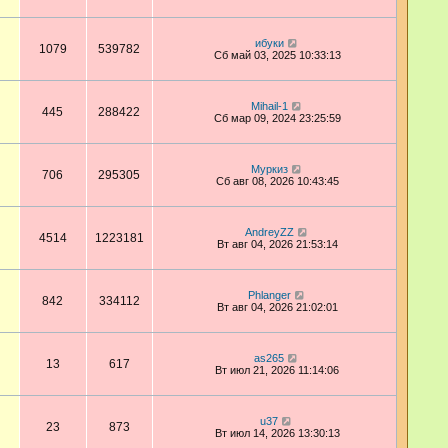
ибуки
1079
539782
Сб май 03, 2025 10:33:13
Mihail-1
445
288422
Сб мар 09, 2024 23:25:59
Муркиз
706
295305
Сб авг 08, 2026 10:43:45
AndreyZZ
4514
1223181
Вт авг 04, 2026 21:53:14
Phlanger
842
334112
Вт авг 04, 2026 21:02:01
as265
13
617
Вт июл 21, 2026 11:14:06
u37
23
873
Вт июл 14, 2026 13:30:13