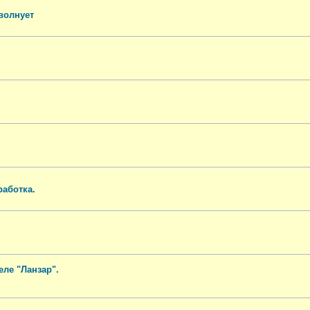
 волнует
работка.
ле "Ланзар".