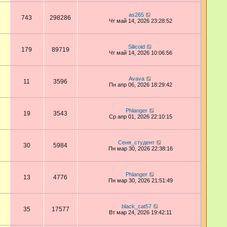
as265
743
298286
Чт май 14, 2026 23:28:52
Silicoid
179
89719
Чт май 14, 2026 10:06:56
Avava
11
3596
Пн апр 06, 2026 18:29:42
Phlanger
19
3543
Ср апр 01, 2026 22:10:15
Сеня_студент
30
5984
Пн мар 30, 2026 22:38:16
Phlanger
13
4776
Пн мар 30, 2026 21:51:49
black_cat57
35
17577
Вт мар 24, 2026 19:42:11