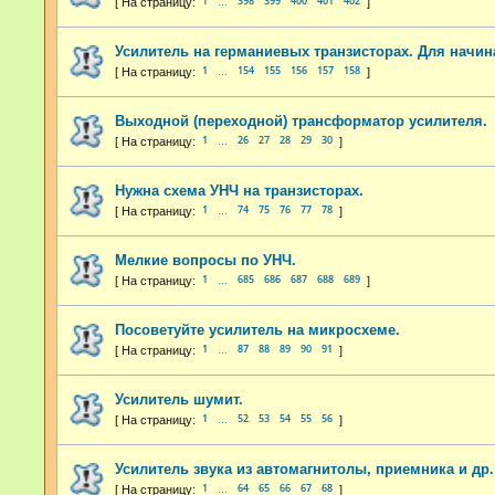
1
398
399
400
401
402
…
Усилитель на германиевых транзисторах. Для начи
1
154
155
156
157
158
…
Выходной (переходной) трансформатор усилителя.
1
26
27
28
29
30
…
Нужна схема УНЧ на транзисторах.
1
74
75
76
77
78
…
Мелкие вопросы по УНЧ.
1
685
686
687
688
689
…
Посоветуйте усилитель на микросхеме.
1
87
88
89
90
91
…
Усилитель шумит.
1
52
53
54
55
56
…
Усилитель звука из автомагнитолы, приемника и др.
1
64
65
66
67
68
…