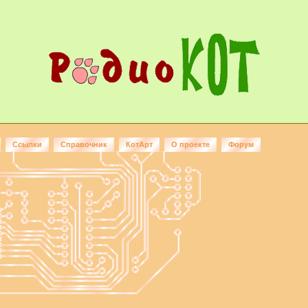
Ссылки
Справочник
КотАрт
О проекте
Форум