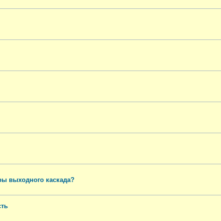
ры выходного каскада?
сть