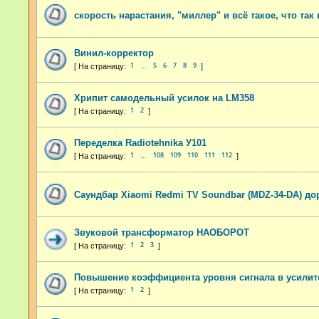
скорость нарастания, "миллер" и всё такое, что так
Винил-корректор
1
5
6
7
8
9
…
Хрипит самодельный усилок на LM358
1
2
Переделка Radiotehnika У101
1
108
109
110
111
112
…
Саундбар Xiaomi Redmi TV Soundbar (MDZ-34-DA) до
Звуковой трансформатор НАОБОРОТ
1
2
3
Повышение коэффициента уровня сигнала в усилите
1
2