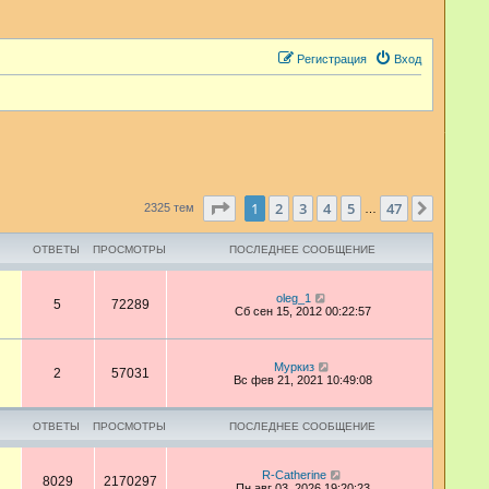
Регистрация
Вход
Страница
1
из
47
1
2
3
4
5
47
След.
2325 тем
…
ОТВЕТЫ
ПРОСМОТРЫ
ПОСЛЕДНЕЕ СООБЩЕНИЕ
oleg_1
5
72289
Сб сен 15, 2012 00:22:57
Муркиз
2
57031
Вс фев 21, 2021 10:49:08
ОТВЕТЫ
ПРОСМОТРЫ
ПОСЛЕДНЕЕ СООБЩЕНИЕ
R-Catherine
8029
2170297
Пн авг 03, 2026 19:20:23