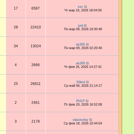
ssc
17
6587
Чт мар 19, 2026 18:04:50
jurij
28
22410
Пн мар 09, 2026 19:30:48
as265
34
13024
Пн мар 09, 2026 02:20:40
as265
4
2666
Чт фев 26, 2026 14:27:41
SSkot
25
26811
Ср май 06, 2026 21:14:17
RVLP
2
2461
Пт фев 20, 2026 16:52:08
vlasovzloy
3
2178
Ср фев 18, 2026 10:44:04