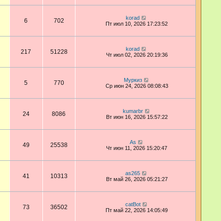
korad
6
702
Пт июл 10, 2026 17:23:52
korad
217
51228
Чт июл 02, 2026 20:19:36
Муркиз
5
770
Ср июн 24, 2026 08:08:43
kumarbr
24
8086
Вт июн 16, 2026 15:57:22
As
49
25538
Чт июн 11, 2026 15:20:47
as265
41
10313
Вт май 26, 2026 05:21:27
catBot
73
36502
Пт май 22, 2026 14:05:49