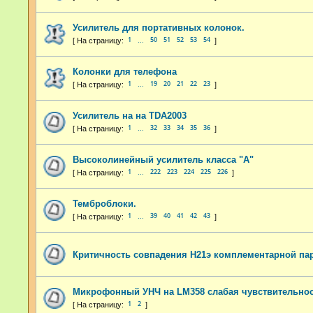
Усилитель для портативных колонок.
1
50
51
52
53
54
…
Колонки для телефона
1
19
20
21
22
23
…
Усилитель на на TDA2003
1
32
33
34
35
36
…
Высоколинейный усилитель класса "А"
1
222
223
224
225
226
…
Темброблоки.
1
39
40
41
42
43
…
Критичность совпадения H21э комплементарной па
Микрофонный УНЧ на LM358 слабая чувствительно
1
2