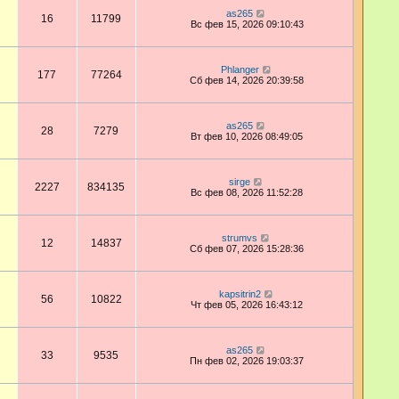
as265
16
11799
Вс фев 15, 2026 09:10:43
Phlanger
177
77264
Сб фев 14, 2026 20:39:58
as265
28
7279
Вт фев 10, 2026 08:49:05
sirge
2227
834135
Вс фев 08, 2026 11:52:28
strumvs
12
14837
Сб фев 07, 2026 15:28:36
kapsitrin2
56
10822
Чт фев 05, 2026 16:43:12
as265
33
9535
Пн фев 02, 2026 19:03:37