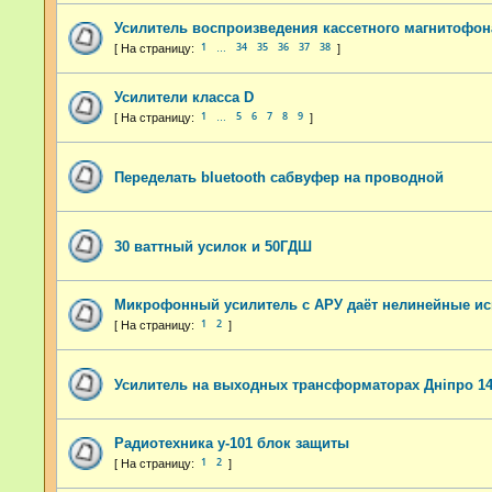
Усилитель воспроизведения кассетного магнитофон
1
34
35
36
37
38
…
Усилители класса D
1
5
6
7
8
9
…
Переделать bluetooth сабвуфер на проводной
30 ваттный усилок и 50ГДШ
Микрофонный усилитель с АРУ даёт нелинейные и
1
2
Усилитель на выходных трансформаторах Днiпро 1
Радиотехника у-101 блок защиты
1
2