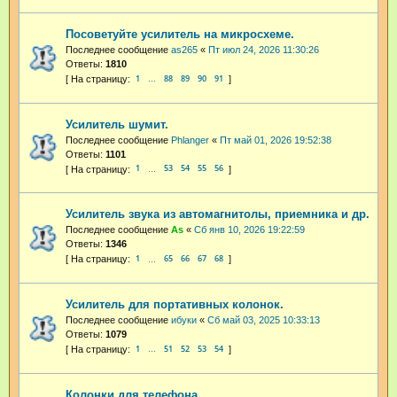
Посоветуйте усилитель на микросхеме.
Последнее сообщение
as265
«
Пт июл 24, 2026 11:30:26
Ответы:
1810
1
88
89
90
91
…
Усилитель шумит.
Последнее сообщение
Phlanger
«
Пт май 01, 2026 19:52:38
Ответы:
1101
1
53
54
55
56
…
Усилитель звука из автомагнитолы, приемника и др.
Последнее сообщение
As
«
Сб янв 10, 2026 19:22:59
Ответы:
1346
1
65
66
67
68
…
Усилитель для портативных колонок.
Последнее сообщение
ибуки
«
Сб май 03, 2025 10:33:13
Ответы:
1079
1
51
52
53
54
…
Колонки для телефона