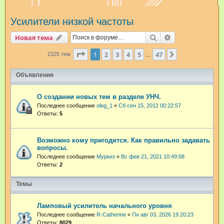
и
Усилители низкой частоты
с
к
Поиск
Расширенный п
Новая тема
Страница
1
из
47
1
2
3
4
5
47
След.
2325 тем
…
Объявления
О создании новых тем в разделе УНЧ.
Последнее сообщение
oleg_1
«
Сб сен 15, 2012 00:22:57
Ответы:
5
Возможно кому пригодится. Как правильно задавать
вопросы.
Последнее сообщение
Муркиз
«
Вс фев 21, 2021 10:49:08
Ответы:
2
Темы
Ламповый усилитель начального уровня
Последнее сообщение
R-Catherine
«
Пн авг 03, 2026 19:20:23
Ответы:
8029