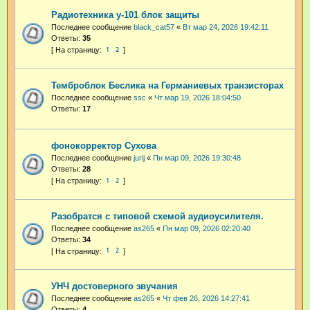
Радиотехника у-101 блок защиты
Последнее сообщение
black_cat57
«
Вт мар 24, 2026 19:42:11
Ответы:
35
1
2
Темброблок Беслика на Германиевых транзисторах
Последнее сообщение
ssc
«
Чт мар 19, 2026 18:04:50
Ответы:
17
фонокорректор Сухова
Последнее сообщение
jurij
«
Пн мар 09, 2026 19:30:48
Ответы:
28
1
2
Разобратся с типовой схемой аудиоусилителя.
Последнее сообщение
as265
«
Пн мар 09, 2026 02:20:40
Ответы:
34
1
2
УНЧ достоверного звучания
Последнее сообщение
as265
«
Чт фев 26, 2026 14:27:41
Ответы:
4