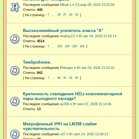
Последнее сообщение
Mihail-1
«
Сб мар 09, 2024 23:25:59
Ответы:
445
1
20
21
22
23
…
Высоколинейный усилитель класса "А"
Последнее сообщение
AndreyZZ
«
Вт авг 04, 2026 21:53:14
Ответы:
4514
1
223
224
225
226
…
Темброблоки.
Последнее сообщение
Phlanger
«
Вт авг 04, 2026 21:02:01
Ответы:
842
1
40
41
42
43
…
Критичность совпадения H21э комплементарной
пары выходного каскада?
Последнее сообщение
as265
«
Вт июл 21, 2026 11:14:06
Ответы:
13
Микрофонный УНЧ на LM358 слабая
чувствительность
Последнее сообщение
u37
«
Вт июл 14, 2026 13:30:13
Ответы:
23