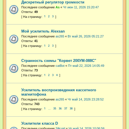
Дискретный регулятор громкости
Последнее сообщение
As
«
Чт июн 11, 2026 15:20:47
Ответы:
49
1
2
3
Мой усилитель Alexsan
Последнее сообщение
as265
«
Вт май 26, 2026 05:21:27
Ответы:
41
1
2
3
Странность схемы "Корвет 200УМ-088С"
Последнее сообщение
catBot
«
Пт май 22, 2026 14:05:49
Ответы:
73
1
2
3
4
Усилитель воспроизведения кассетного
магнитофона
Последнее сообщение
as265
«
Чт май 14, 2026 23:28:52
Ответы:
743
1
35
36
37
38
…
Усилители класса D
Последнее сообщение
Silicoid
«
Чт май 14, 2026 10:06:56