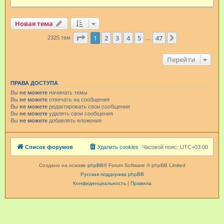
Новая тема
Страница
1
из
47
1
2
3
4
5
47
След.
2325 тем
…
Перейти
ПРАВА ДОСТУПА
Вы
не можете
начинать темы
Вы
не можете
отвечать на сообщения
Вы
не можете
редактировать свои сообщения
Вы
не можете
удалять свои сообщения
Вы
не можете
добавлять вложения
Список форумов
Удалить cookies
Часовой пояс:
UTC+03:00
Создано на основе
phpBB
® Forum Software © phpBB Limited
Русская поддержка phpBB
Конфиденциальность
|
Правила