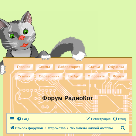
Главная
Схемы
Лаборатория
Статьи
Обучалка
Ссылки
Справочник
КотАрт
О проекте
Форум
Форум РадиоКот
FAQ
Регистрация
Вход
П
Список форумов
Устройства
Усилители низкой частоты
о