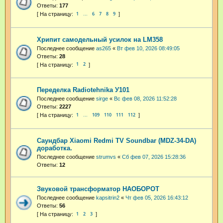
Ответы:
177
1
6
7
8
9
…
Хрипит самодельный усилок на LM358
Последнее сообщение
as265
«
Вт фев 10, 2026 08:49:05
Ответы:
28
1
2
Переделка Radiotehnika У101
Последнее сообщение
sirge
«
Вс фев 08, 2026 11:52:28
Ответы:
2227
1
109
110
111
112
…
Саундбар Xiaomi Redmi TV Soundbar (MDZ-34-DA)
доработка.
Последнее сообщение
strumvs
«
Сб фев 07, 2026 15:28:36
Ответы:
12
Звуковой трансформатор НАОБОРОТ
Последнее сообщение
kapsitrin2
«
Чт фев 05, 2026 16:43:12
Ответы:
56
1
2
3