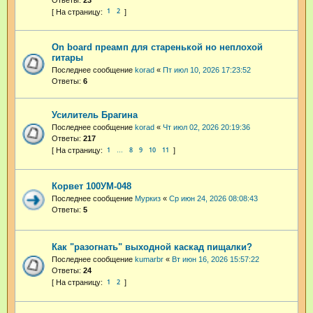
1
2
On board преамп для старенькой но неплохой
гитары
Последнее сообщение
korad
«
Пт июл 10, 2026 17:23:52
Ответы:
6
Усилитель Брагина
Последнее сообщение
korad
«
Чт июл 02, 2026 20:19:36
Ответы:
217
1
8
9
10
11
…
Корвет 100УМ-048
Последнее сообщение
Муркиз
«
Ср июн 24, 2026 08:08:43
Ответы:
5
Как "разогнать" выходной каскад пищалки?
Последнее сообщение
kumarbr
«
Вт июн 16, 2026 15:57:22
Ответы:
24
1
2