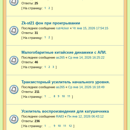
Ответы:
25
1
2
Zk-st21 фон при проигрывании
Последнее сообщение
rutr4cker
«
Чт янв 15, 2026 17:54:15
Ответы:
31
1
2
Малогобаритные китайские динамики с АЛИ.
Последнее сообщение
as265
«
Ср янв 14, 2026 16:25:22
Ответы:
46
1
2
3
Транзисторный усилитель начального уровня.
Последнее сообщение
as265
«
Ср янв 14, 2026 16:18:49
Ответы:
211
1
8
9
10
11
…
Усилитель воспроизведения для катушечника
Последнее сообщение
RA83
«
Пн янв 12, 2026 06:43:12
Ответы:
236
1
9
10
11
12
…