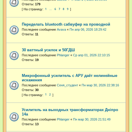
Ответы:
179
1
6
7
8
9
…
Переделать bluetooth сабвуфер на проводной
Последнее сообщение
Avava
«
Пн апр 06, 2026 18:29:42
Ответы:
11
30 ваттный усилок и 50ГДШ
Последнее сообщение
Phlanger
«
Ср апр 01, 2026 22:10:15
Ответы:
19
Микрофонный усилитель с АРУ даёт нелинейные
искажения
Последнее сообщение
Сеня_студент
«
Пн мар 30, 2026 22:38:16
Ответы:
30
1
2
Усилитель на выходных трансформаторах Днiпро
14а
Последнее сообщение
Phlanger
«
Пн мар 30, 2026 21:51:49
Ответы:
13