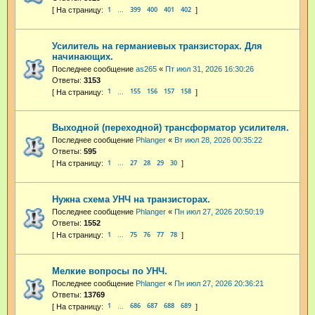
1
399
400
401
402
…
Усилитель на германиевых транзисторах. Для
начинающих.
Последнее сообщение
as265
«
Пт июл 31, 2026 16:30:26
Ответы:
3153
1
155
156
157
158
…
Выходной (переходной) трансформатор усилителя.
Последнее сообщение
Phlanger
«
Вт июл 28, 2026 00:35:22
Ответы:
595
1
27
28
29
30
…
Нужна схема УНЧ на транзисторах.
Последнее сообщение
Phlanger
«
Пн июл 27, 2026 20:50:19
Ответы:
1552
1
75
76
77
78
…
Мелкие вопросы по УНЧ.
Последнее сообщение
Phlanger
«
Пн июл 27, 2026 20:36:21
Ответы:
13769
1
686
687
688
689
…