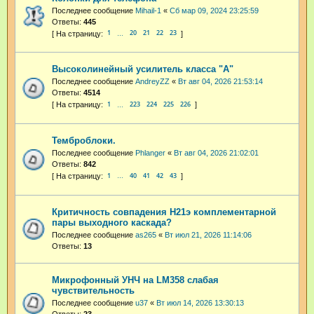
Последнее сообщение
Mihail-1
«
Сб мар 09, 2024 23:25:59
Ответы:
445
1
20
21
22
23
…
Высоколинейный усилитель класса "А"
Последнее сообщение
AndreyZZ
«
Вт авг 04, 2026 21:53:14
Ответы:
4514
1
223
224
225
226
…
Темброблоки.
Последнее сообщение
Phlanger
«
Вт авг 04, 2026 21:02:01
Ответы:
842
1
40
41
42
43
…
Критичность совпадения H21э комплементарной
пары выходного каскада?
Последнее сообщение
as265
«
Вт июл 21, 2026 11:14:06
Ответы:
13
Микрофонный УНЧ на LM358 слабая
чувствительность
Последнее сообщение
u37
«
Вт июл 14, 2026 13:30:13
Ответы:
23