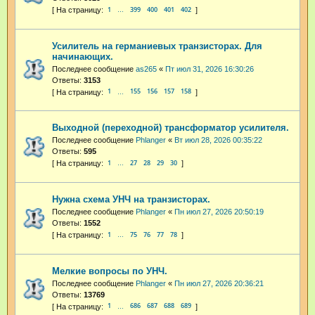
1
399
400
401
402
…
Усилитель на германиевых транзисторах. Для
начинающих.
Последнее сообщение
as265
«
Пт июл 31, 2026 16:30:26
Ответы:
3153
1
155
156
157
158
…
Выходной (переходной) трансформатор усилителя.
Последнее сообщение
Phlanger
«
Вт июл 28, 2026 00:35:22
Ответы:
595
1
27
28
29
30
…
Нужна схема УНЧ на транзисторах.
Последнее сообщение
Phlanger
«
Пн июл 27, 2026 20:50:19
Ответы:
1552
1
75
76
77
78
…
Мелкие вопросы по УНЧ.
Последнее сообщение
Phlanger
«
Пн июл 27, 2026 20:36:21
Ответы:
13769
1
686
687
688
689
…