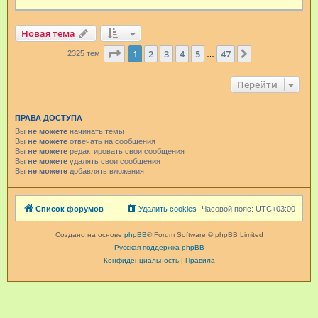
Новая тема
Страница
1
из
47
1
2
3
4
5
47
След.
2325 тем
…
Перейти
ПРАВА ДОСТУПА
Вы
не можете
начинать темы
Вы
не можете
отвечать на сообщения
Вы
не можете
редактировать свои сообщения
Вы
не можете
удалять свои сообщения
Вы
не можете
добавлять вложения
Список форумов
Удалить cookies
Часовой пояс:
UTC+03:00
Создано на основе
phpBB
® Forum Software © phpBB Limited
Русская поддержка phpBB
Конфиденциальность
|
Правила