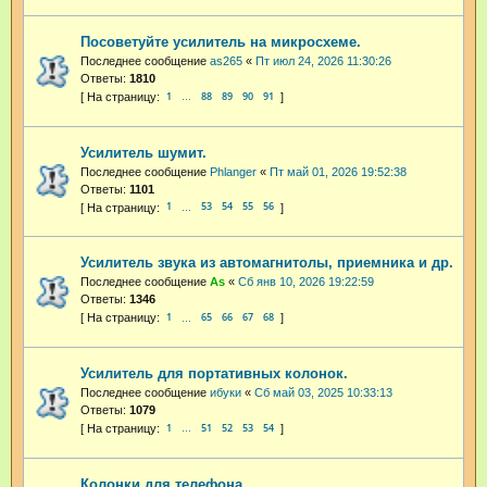
Посоветуйте усилитель на микросхеме.
Последнее сообщение
as265
«
Пт июл 24, 2026 11:30:26
Ответы:
1810
1
88
89
90
91
…
Усилитель шумит.
Последнее сообщение
Phlanger
«
Пт май 01, 2026 19:52:38
Ответы:
1101
1
53
54
55
56
…
Усилитель звука из автомагнитолы, приемника и др.
Последнее сообщение
As
«
Сб янв 10, 2026 19:22:59
Ответы:
1346
1
65
66
67
68
…
Усилитель для портативных колонок.
Последнее сообщение
ибуки
«
Сб май 03, 2025 10:33:13
Ответы:
1079
1
51
52
53
54
…
Колонки для телефона