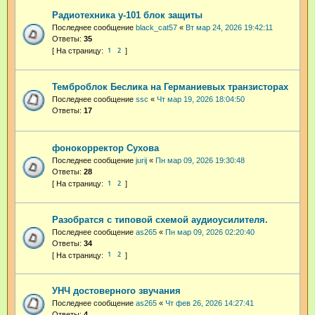
Радиотехника у-101 блок защиты
Последнее сообщение
black_cat57
«
Вт мар 24, 2026 19:42:11
Ответы:
35
1
2
Темброблок Беслика на Германиевых транзисторах
Последнее сообщение
ssc
«
Чт мар 19, 2026 18:04:50
Ответы:
17
фонокорректор Сухова
Последнее сообщение
jurij
«
Пн мар 09, 2026 19:30:48
Ответы:
28
1
2
Разобратся с типовой схемой аудиоусилителя.
Последнее сообщение
as265
«
Пн мар 09, 2026 02:20:40
Ответы:
34
1
2
УНЧ достоверного звучания
Последнее сообщение
as265
«
Чт фев 26, 2026 14:27:41
Ответы:
4