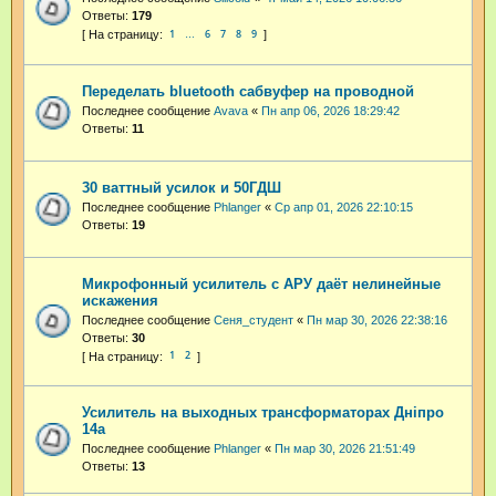
Ответы:
179
1
6
7
8
9
…
Переделать bluetooth сабвуфер на проводной
Последнее сообщение
Avava
«
Пн апр 06, 2026 18:29:42
Ответы:
11
30 ваттный усилок и 50ГДШ
Последнее сообщение
Phlanger
«
Ср апр 01, 2026 22:10:15
Ответы:
19
Микрофонный усилитель с АРУ даёт нелинейные
искажения
Последнее сообщение
Сеня_студент
«
Пн мар 30, 2026 22:38:16
Ответы:
30
1
2
Усилитель на выходных трансформаторах Днiпро
14а
Последнее сообщение
Phlanger
«
Пн мар 30, 2026 21:51:49
Ответы:
13