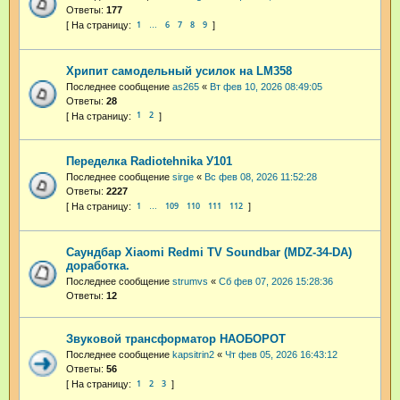
Ответы:
177
1
6
7
8
9
…
Хрипит самодельный усилок на LM358
Последнее сообщение
as265
«
Вт фев 10, 2026 08:49:05
Ответы:
28
1
2
Переделка Radiotehnika У101
Последнее сообщение
sirge
«
Вс фев 08, 2026 11:52:28
Ответы:
2227
1
109
110
111
112
…
Саундбар Xiaomi Redmi TV Soundbar (MDZ-34-DA)
доработка.
Последнее сообщение
strumvs
«
Сб фев 07, 2026 15:28:36
Ответы:
12
Звуковой трансформатор НАОБОРОТ
Последнее сообщение
kapsitrin2
«
Чт фев 05, 2026 16:43:12
Ответы:
56
1
2
3