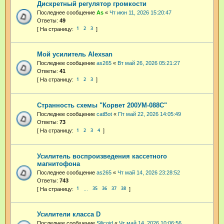
Дискретный регулятор громкости
Последнее сообщение
As
«
Чт июн 11, 2026 15:20:47
Ответы:
49
1
2
3
Мой усилитель Alexsan
Последнее сообщение
as265
«
Вт май 26, 2026 05:21:27
Ответы:
41
1
2
3
Странность схемы "Корвет 200УМ-088С"
Последнее сообщение
catBot
«
Пт май 22, 2026 14:05:49
Ответы:
73
1
2
3
4
Усилитель воспроизведения кассетного
магнитофона
Последнее сообщение
as265
«
Чт май 14, 2026 23:28:52
Ответы:
743
1
35
36
37
38
…
Усилители класса D
Последнее сообщение
Silicoid
«
Чт май 14, 2026 10:06:56