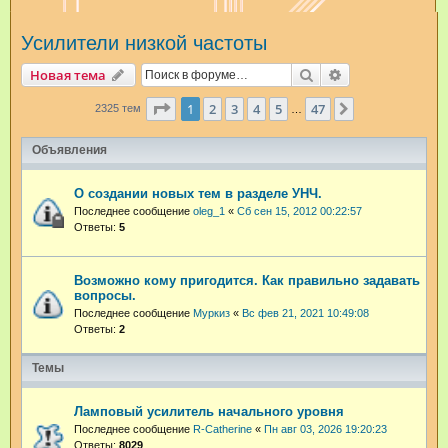
и
Усилители низкой частоты
с
к
Поиск
Расширенный п
Новая тема
Страница
1
из
47
1
2
3
4
5
47
След.
2325 тем
…
Объявления
О создании новых тем в разделе УНЧ.
Последнее сообщение
oleg_1
«
Сб сен 15, 2012 00:22:57
Ответы:
5
Возможно кому пригодится. Как правильно задавать
вопросы.
Последнее сообщение
Муркиз
«
Вс фев 21, 2021 10:49:08
Ответы:
2
Темы
Ламповый усилитель начального уровня
Последнее сообщение
R-Catherine
«
Пн авг 03, 2026 19:20:23
Ответы:
8029