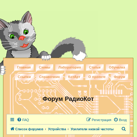
Главная
Схемы
Лаборатория
Статьи
Обучалка
Ссылки
Справочник
КотАрт
О проекте
Форум
Форум РадиоКот
FAQ
Регистрация
Вход
П
Список форумов
Устройства
Усилители низкой частоты
о