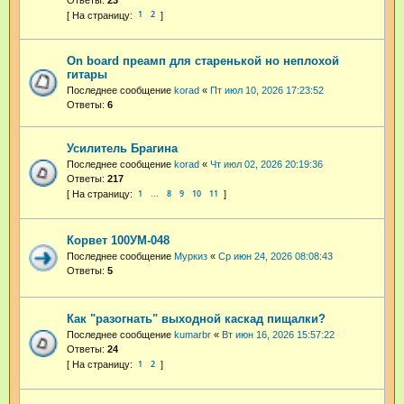
1
2
On board преамп для старенькой но неплохой
гитары
Последнее сообщение
korad
«
Пт июл 10, 2026 17:23:52
Ответы:
6
Усилитель Брагина
Последнее сообщение
korad
«
Чт июл 02, 2026 20:19:36
Ответы:
217
1
8
9
10
11
…
Корвет 100УМ-048
Последнее сообщение
Муркиз
«
Ср июн 24, 2026 08:08:43
Ответы:
5
Как "разогнать" выходной каскад пищалки?
Последнее сообщение
kumarbr
«
Вт июн 16, 2026 15:57:22
Ответы:
24
1
2