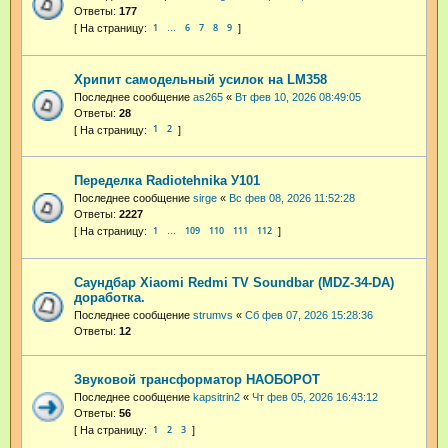
Ответы:
177
1
6
7
8
9
…
Хрипит самодельный усилок на LM358
Последнее сообщение
as265
«
Вт фев 10, 2026 08:49:05
Ответы:
28
1
2
Переделка Radiotehnika У101
Последнее сообщение
sirge
«
Вс фев 08, 2026 11:52:28
Ответы:
2227
1
109
110
111
112
…
Саундбар Xiaomi Redmi TV Soundbar (MDZ-34-DA)
доработка.
Последнее сообщение
strumvs
«
Сб фев 07, 2026 15:28:36
Ответы:
12
Звуковой трансформатор НАОБОРОТ
Последнее сообщение
kapsitrin2
«
Чт фев 05, 2026 16:43:12
Ответы:
56
1
2
3