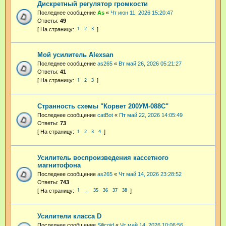
Дискретный регулятор громкости
Последнее сообщение
As
«
Чт июн 11, 2026 15:20:47
Ответы:
49
1
2
3
Мой усилитель Alexsan
Последнее сообщение
as265
«
Вт май 26, 2026 05:21:27
Ответы:
41
1
2
3
Странность схемы "Корвет 200УМ-088С"
Последнее сообщение
catBot
«
Пт май 22, 2026 14:05:49
Ответы:
73
1
2
3
4
Усилитель воспроизведения кассетного
магнитофона
Последнее сообщение
as265
«
Чт май 14, 2026 23:28:52
Ответы:
743
1
35
36
37
38
…
Усилители класса D
Последнее сообщение
Silicoid
«
Чт май 14, 2026 10:06:56