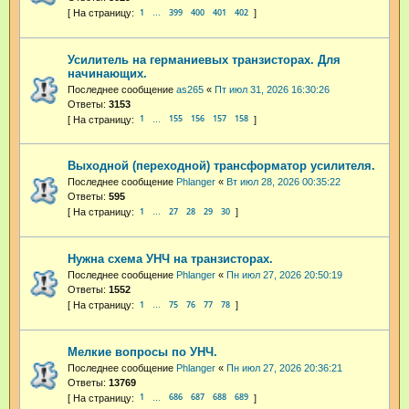
1
399
400
401
402
…
Усилитель на германиевых транзисторах. Для
начинающих.
Последнее сообщение
as265
«
Пт июл 31, 2026 16:30:26
Ответы:
3153
1
155
156
157
158
…
Выходной (переходной) трансформатор усилителя.
Последнее сообщение
Phlanger
«
Вт июл 28, 2026 00:35:22
Ответы:
595
1
27
28
29
30
…
Нужна схема УНЧ на транзисторах.
Последнее сообщение
Phlanger
«
Пн июл 27, 2026 20:50:19
Ответы:
1552
1
75
76
77
78
…
Мелкие вопросы по УНЧ.
Последнее сообщение
Phlanger
«
Пн июл 27, 2026 20:36:21
Ответы:
13769
1
686
687
688
689
…