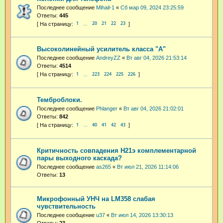
Последнее сообщение
Mihail-1
«
Сб мар 09, 2024 23:25:59
Ответы:
445
1
20
21
22
23
…
Высоколинейный усилитель класса "А"
Последнее сообщение
AndreyZZ
«
Вт авг 04, 2026 21:53:14
Ответы:
4514
1
223
224
225
226
…
Темброблоки.
Последнее сообщение
Phlanger
«
Вт авг 04, 2026 21:02:01
Ответы:
842
1
40
41
42
43
…
Критичность совпадения H21э комплементарной
пары выходного каскада?
Последнее сообщение
as265
«
Вт июл 21, 2026 11:14:06
Ответы:
13
Микрофонный УНЧ на LM358 слабая
чувствительность
Последнее сообщение
u37
«
Вт июл 14, 2026 13:30:13
Ответы:
23