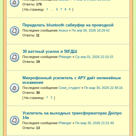
Ответы:
179
1
6
7
8
9
…
Переделать bluetooth сабвуфер на проводной
Последнее сообщение
Avava
«
Пн апр 06, 2026 18:29:42
Ответы:
11
30 ваттный усилок и 50ГДШ
Последнее сообщение
Phlanger
«
Ср апр 01, 2026 22:10:15
Ответы:
19
Микрофонный усилитель с АРУ даёт нелинейные
искажения
Последнее сообщение
Сеня_студент
«
Пн мар 30, 2026 22:38:16
Ответы:
30
1
2
Усилитель на выходных трансформаторах Днiпро
14а
Последнее сообщение
Phlanger
«
Пн мар 30, 2026 21:51:49
Ответы:
13