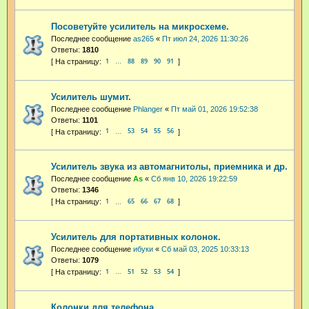
Посоветуйте усилитель на микросхеме.
Последнее сообщение
as265
«
Пт июл 24, 2026 11:30:26
Ответы:
1810
1
88
89
90
91
…
Усилитель шумит.
Последнее сообщение
Phlanger
«
Пт май 01, 2026 19:52:38
Ответы:
1101
1
53
54
55
56
…
Усилитель звука из автомагнитолы, приемника и др.
Последнее сообщение
As
«
Сб янв 10, 2026 19:22:59
Ответы:
1346
1
65
66
67
68
…
Усилитель для портативных колонок.
Последнее сообщение
ибуки
«
Сб май 03, 2025 10:33:13
Ответы:
1079
1
51
52
53
54
…
Колонки для телефона