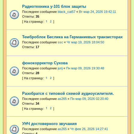
Радиотехника у-101 блок защиты
Последнее сообщение
black_cat57
«
Вт мар 24, 2026 19:42:11
Ответы:
35
1
2
Темброблок Беслика на Германиевых транзисторах
Последнее сообщение
ssc
«
Чт мар 19, 2026 18:04:50
Ответы:
17
фонокорректор Сухова
Последнее сообщение
jurij
«
Пн мар 09, 2026 19:30:48
Ответы:
28
1
2
Разобратся с типовой схемой аудиоусилителя.
Последнее сообщение
as265
«
Пн мар 09, 2026 02:20:40
Ответы:
34
1
2
УНЧ достоверного звучания
Последнее сообщение
as265
«
Чт фев 26, 2026 14:27:41
Ответы:
4