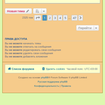
Новая тема
Страница
1
из
47
1
2
3
4
5
47
След.
2325 тем
…
Перейти
ПРАВА ДОСТУПА
Вы
не можете
начинать темы
Вы
не можете
отвечать на сообщения
Вы
не можете
редактировать свои сообщения
Вы
не можете
удалять свои сообщения
Вы
не можете
добавлять вложения
Список форумов
Удалить cookies
Часовой пояс:
UTC+03:00
Создано на основе
phpBB
® Forum Software © phpBB Limited
Русская поддержка phpBB
Конфиденциальность
|
Правила