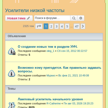
и
Усилители низкой частоты
с
к
Поиск
Расширенный п
Новая тема
Страница
1
из
47
1
2
3
4
5
47
След.
2325 тем
…
Объявления
О создании новых тем в разделе УНЧ.
Последнее сообщение
oleg_1
«
Сб сен 15, 2012 00:22:57
Ответы:
5
Возможно кому пригодится. Как правильно задавать
вопросы.
Последнее сообщение
Муркиз
«
Вс фев 21, 2021 10:49:08
Ответы:
2
Темы
Ламповый усилитель начального уровня
Последнее сообщение
R-Catherine
«
Пн авг 03, 2026 19:20:23
Ответы:
8029