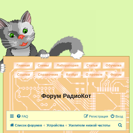
Главная
Схемы
Лаборатория
Статьи
Обучалка
Ссылки
Справочник
КотАрт
О проекте
Форум
Форум РадиоКот
FAQ
Регистрация
Вход
П
Список форумов
Устройства
Усилители низкой частоты
о