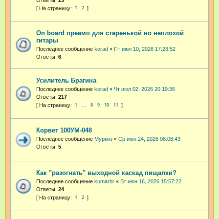
1
2
On board преамп для старенькой но неплохой
гитары
Последнее сообщение
korad
«
Пт июл 10, 2026 17:23:52
Ответы:
6
Усилитель Брагина
Последнее сообщение
korad
«
Чт июл 02, 2026 20:19:36
Ответы:
217
1
8
9
10
11
…
Корвет 100УМ-048
Последнее сообщение
Муркиз
«
Ср июн 24, 2026 08:08:43
Ответы:
5
Как "разогнать" выходной каскад пищалки?
Последнее сообщение
kumarbr
«
Вт июн 16, 2026 15:57:22
Ответы:
24
1
2