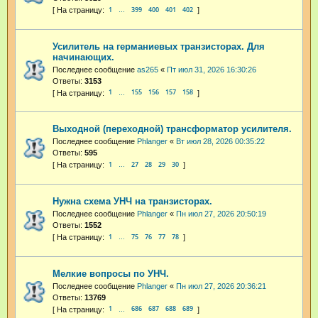
1
399
400
401
402
…
Усилитель на германиевых транзисторах. Для
начинающих.
Последнее сообщение
as265
«
Пт июл 31, 2026 16:30:26
Ответы:
3153
1
155
156
157
158
…
Выходной (переходной) трансформатор усилителя.
Последнее сообщение
Phlanger
«
Вт июл 28, 2026 00:35:22
Ответы:
595
1
27
28
29
30
…
Нужна схема УНЧ на транзисторах.
Последнее сообщение
Phlanger
«
Пн июл 27, 2026 20:50:19
Ответы:
1552
1
75
76
77
78
…
Мелкие вопросы по УНЧ.
Последнее сообщение
Phlanger
«
Пн июл 27, 2026 20:36:21
Ответы:
13769
1
686
687
688
689
…