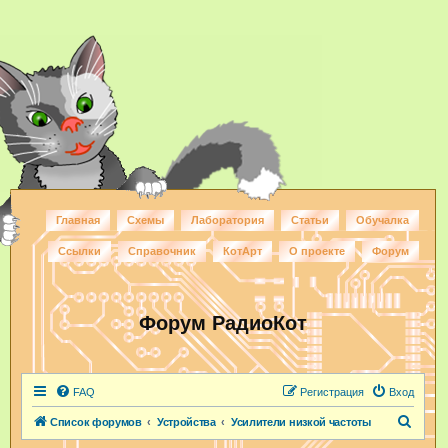
Главная
Схемы
Лаборатория
Статьи
Обучалка
Ссылки
Справочник
КотАрт
О проекте
Форум
Форум РадиоКот
FAQ
Регистрация
Вход
П
Список форумов
Устройства
Усилители низкой частоты
о