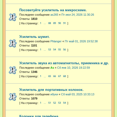
Посоветуйте усилитель на микросхеме.
Последнее сообщение
as265
«
Пт июл 24, 2026 11:30:26
Ответы:
1810
1
88
89
90
91
…
Усилитель шумит.
Последнее сообщение
Phlanger
«
Пт май 01, 2026 19:52:38
Ответы:
1101
1
53
54
55
56
…
Усилитель звука из автомагнитолы, приемника и др.
Последнее сообщение
As
«
Сб янв 10, 2026 19:22:59
Ответы:
1346
1
65
66
67
68
…
Усилитель для портативных колонок.
Последнее сообщение
ибуки
«
Сб май 03, 2025 10:33:13
Ответы:
1079
1
51
52
53
54
…
Колонки для телефона