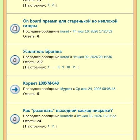
1
2
On board преамп для старенькой но неплохой
гитары
Последнее сообщение
korad
«
Пт июл 10, 2026 17:23:52
Ответы:
6
Усилитель Брагина
Последнее сообщение
korad
«
Чт июл 02, 2026 20:19:36
Ответы:
217
1
8
9
10
11
…
Корвет 100УМ-048
Последнее сообщение
Муркиз
«
Ср июн 24, 2026 08:08:43
Ответы:
5
Как "разогнать" выходной каскад пищалки?
Последнее сообщение
kumarbr
«
Вт июн 16, 2026 15:57:22
Ответы:
24
1
2