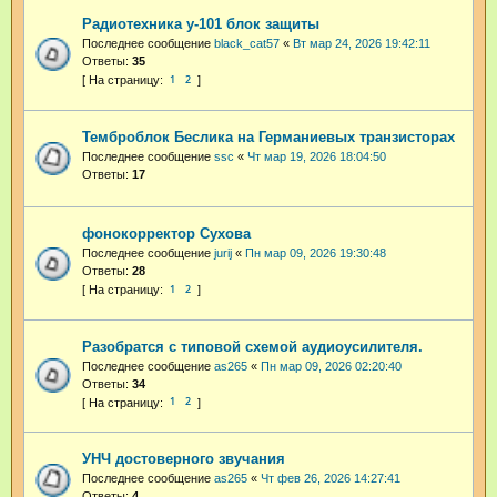
Радиотехника у-101 блок защиты
Последнее сообщение
black_cat57
«
Вт мар 24, 2026 19:42:11
Ответы:
35
1
2
Темброблок Беслика на Германиевых транзисторах
Последнее сообщение
ssc
«
Чт мар 19, 2026 18:04:50
Ответы:
17
фонокорректор Сухова
Последнее сообщение
jurij
«
Пн мар 09, 2026 19:30:48
Ответы:
28
1
2
Разобратся с типовой схемой аудиоусилителя.
Последнее сообщение
as265
«
Пн мар 09, 2026 02:20:40
Ответы:
34
1
2
УНЧ достоверного звучания
Последнее сообщение
as265
«
Чт фев 26, 2026 14:27:41
Ответы:
4