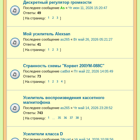
Дискретный регулятор громкости
Последнее сообщение
As
«
Чт июн 11, 2026 15:20:47
Ответы:
49
1
2
3
Мой усилитель Alexsan
Последнее сообщение
as265
«
Вт май 26, 2026 05:21:27
Ответы:
41
1
2
3
Странность схемы "Корвет 200УМ-088С"
Последнее сообщение
catBot
«
Пт май 22, 2026 14:05:49
Ответы:
73
1
2
3
4
Усилитель воспроизведения кассетного
магнитофона
Последнее сообщение
as265
«
Чт май 14, 2026 23:28:52
Ответы:
743
1
35
36
37
38
…
Усилители класса D
Последнее сообщение
Silicoid
«
Чт май 14, 2026 10:06:56