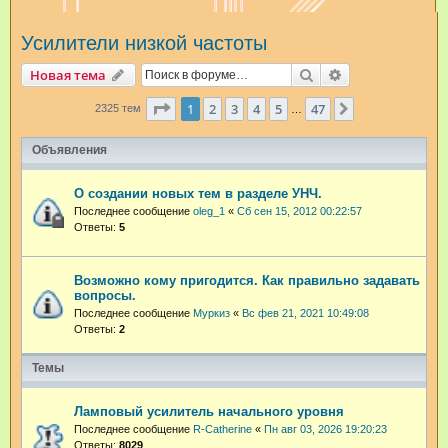
и
Усилители низкой частоты
с
к
Поиск
Расширенный п
Новая тема
Страница
1
из
47
1
2
3
4
5
47
След.
2325 тем
…
Объявления
О создании новых тем в разделе УНЧ.
Последнее сообщение
oleg_1
«
Сб сен 15, 2012 00:22:57
Ответы:
5
Возможно кому пригодится. Как правильно задавать
вопросы.
Последнее сообщение
Муркиз
«
Вс фев 21, 2021 10:49:08
Ответы:
2
Темы
Ламповый усилитель начального уровня
Последнее сообщение
R-Catherine
«
Пн авг 03, 2026 19:20:23
Ответы:
8029