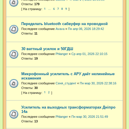
Ответы:
179
1
6
7
8
9
…
Переделать bluetooth сабвуфер на проводной
Последнее сообщение
Avava
«
Пн апр 06, 2026 18:29:42
Ответы:
11
30 ваттный усилок и 50ГДШ
Последнее сообщение
Phlanger
«
Ср апр 01, 2026 22:10:15
Ответы:
19
Микрофонный усилитель с АРУ даёт нелинейные
искажения
Последнее сообщение
Сеня_студент
«
Пн мар 30, 2026 22:38:16
Ответы:
30
1
2
Усилитель на выходных трансформаторах Днiпро
14а
Последнее сообщение
Phlanger
«
Пн мар 30, 2026 21:51:49
Ответы:
13