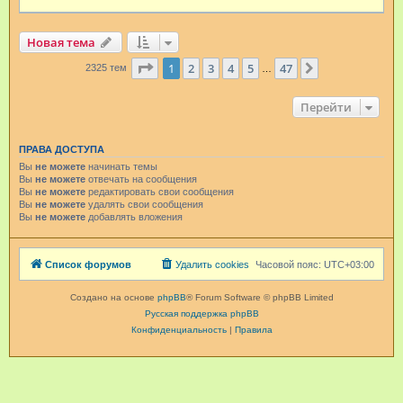
Новая тема
Страница
1
из
47
1
2
3
4
5
47
След.
2325 тем
…
Перейти
ПРАВА ДОСТУПА
Вы
не можете
начинать темы
Вы
не можете
отвечать на сообщения
Вы
не можете
редактировать свои сообщения
Вы
не можете
удалять свои сообщения
Вы
не можете
добавлять вложения
Список форумов
Удалить cookies
Часовой пояс:
UTC+03:00
Создано на основе
phpBB
® Forum Software © phpBB Limited
Русская поддержка phpBB
Конфиденциальность
|
Правила