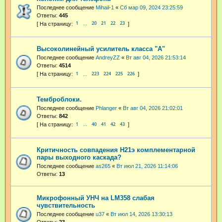
Последнее сообщение
Mihail-1
«
Сб мар 09, 2024 23:25:59
Ответы:
445
1
20
21
22
23
…
Высоколинейный усилитель класса "А"
Последнее сообщение
AndreyZZ
«
Вт авг 04, 2026 21:53:14
Ответы:
4514
1
223
224
225
226
…
Темброблоки.
Последнее сообщение
Phlanger
«
Вт авг 04, 2026 21:02:01
Ответы:
842
1
40
41
42
43
…
Критичность совпадения H21э комплементарной
пары выходного каскада?
Последнее сообщение
as265
«
Вт июл 21, 2026 11:14:06
Ответы:
13
Микрофонный УНЧ на LM358 слабая
чувствительность
Последнее сообщение
u37
«
Вт июл 14, 2026 13:30:13
Ответы:
23