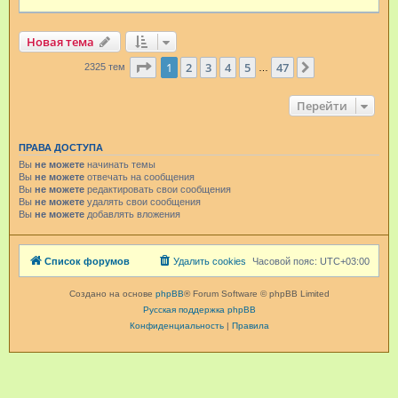
Новая тема
Страница
1
из
47
1
2
3
4
5
47
След.
2325 тем
…
Перейти
ПРАВА ДОСТУПА
Вы
не можете
начинать темы
Вы
не можете
отвечать на сообщения
Вы
не можете
редактировать свои сообщения
Вы
не можете
удалять свои сообщения
Вы
не можете
добавлять вложения
Список форумов
Удалить cookies
Часовой пояс:
UTC+03:00
Создано на основе
phpBB
® Forum Software © phpBB Limited
Русская поддержка phpBB
Конфиденциальность
|
Правила