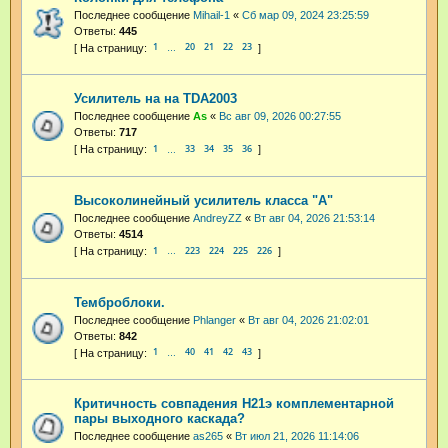
Последнее сообщение
Mihail-1
«
Сб мар 09, 2024 23:25:59
Ответы:
445
1
20
21
22
23
…
Усилитель на на TDA2003
Последнее сообщение
As
«
Вс авг 09, 2026 00:27:55
Ответы:
717
1
33
34
35
36
…
Высоколинейный усилитель класса "А"
Последнее сообщение
AndreyZZ
«
Вт авг 04, 2026 21:53:14
Ответы:
4514
1
223
224
225
226
…
Темброблоки.
Последнее сообщение
Phlanger
«
Вт авг 04, 2026 21:02:01
Ответы:
842
1
40
41
42
43
…
Критичность совпадения H21э комплементарной
пары выходного каскада?
Последнее сообщение
as265
«
Вт июл 21, 2026 11:14:06