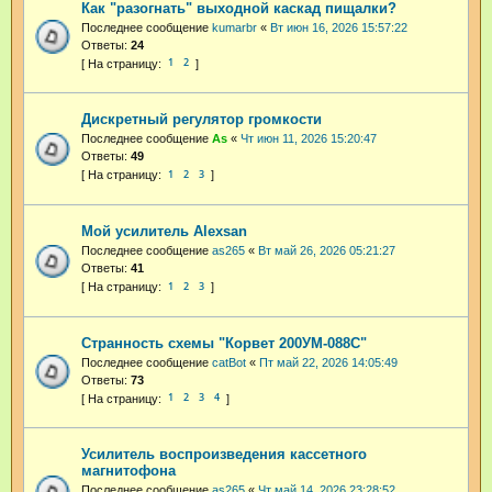
Как "разогнать" выходной каскад пищалки?
Последнее сообщение
kumarbr
«
Вт июн 16, 2026 15:57:22
Ответы:
24
1
2
Дискретный регулятор громкости
Последнее сообщение
As
«
Чт июн 11, 2026 15:20:47
Ответы:
49
1
2
3
Мой усилитель Alexsan
Последнее сообщение
as265
«
Вт май 26, 2026 05:21:27
Ответы:
41
1
2
3
Странность схемы "Корвет 200УМ-088С"
Последнее сообщение
catBot
«
Пт май 22, 2026 14:05:49
Ответы:
73
1
2
3
4
Усилитель воспроизведения кассетного
магнитофона
Последнее сообщение
as265
«
Чт май 14, 2026 23:28:52