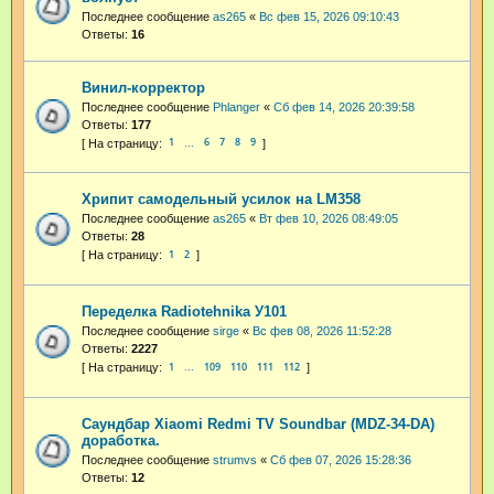
Последнее сообщение
as265
«
Вс фев 15, 2026 09:10:43
Ответы:
16
Винил-корректор
Последнее сообщение
Phlanger
«
Сб фев 14, 2026 20:39:58
Ответы:
177
1
6
7
8
9
…
Хрипит самодельный усилок на LM358
Последнее сообщение
as265
«
Вт фев 10, 2026 08:49:05
Ответы:
28
1
2
Переделка Radiotehnika У101
Последнее сообщение
sirge
«
Вс фев 08, 2026 11:52:28
Ответы:
2227
1
109
110
111
112
…
Саундбар Xiaomi Redmi TV Soundbar (MDZ-34-DA)
доработка.
Последнее сообщение
strumvs
«
Сб фев 07, 2026 15:28:36
Ответы:
12