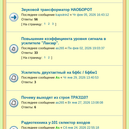
Звуковой трансформатор НАОБОРОТ
Последнее сообщение
kapsitrin2
«
Чт фев 05, 2026 16:43:12
Ответы:
56
1
2
3
Повышение коэффициента уровня сигнала в
усилителе "Ланзар".
Последнее сообщение
as265
«
Пн фев 02, 2026 19:03:37
Ответы:
33
1
2
Усилитель двухтактный на 6ф6с / 6ф6м1
Последнее сообщение
As
«
Чт янв 29, 2026 13:40:53
Ответы:
3
Почему выходят из строя TPA3110?
Последнее сообщение
as265
«
Вт янв 27, 2026 13:08:08
Ответы:
6
Радиотехника у-101 селектор входов
Последнее сообщение
As
«
Сб янв 24, 2026 22:55:18