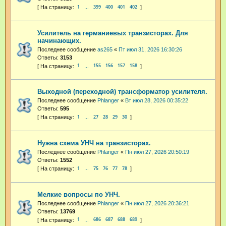
1
399
400
401
402
…
Усилитель на германиевых транзисторах. Для
начинающих.
Последнее сообщение
as265
«
Пт июл 31, 2026 16:30:26
Ответы:
3153
1
155
156
157
158
…
Выходной (переходной) трансформатор усилителя.
Последнее сообщение
Phlanger
«
Вт июл 28, 2026 00:35:22
Ответы:
595
1
27
28
29
30
…
Нужна схема УНЧ на транзисторах.
Последнее сообщение
Phlanger
«
Пн июл 27, 2026 20:50:19
Ответы:
1552
1
75
76
77
78
…
Мелкие вопросы по УНЧ.
Последнее сообщение
Phlanger
«
Пн июл 27, 2026 20:36:21
Ответы:
13769
1
686
687
688
689
…