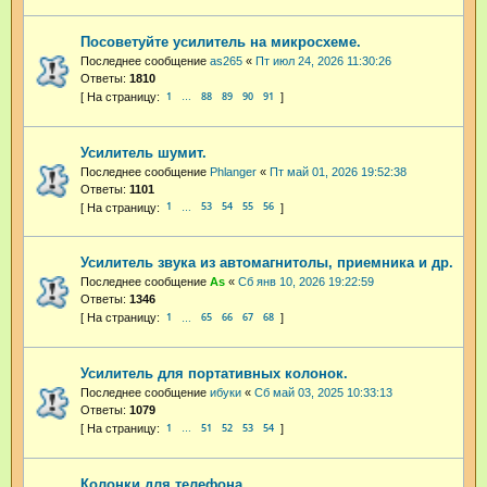
Посоветуйте усилитель на микросхеме.
Последнее сообщение
as265
«
Пт июл 24, 2026 11:30:26
Ответы:
1810
1
88
89
90
91
…
Усилитель шумит.
Последнее сообщение
Phlanger
«
Пт май 01, 2026 19:52:38
Ответы:
1101
1
53
54
55
56
…
Усилитель звука из автомагнитолы, приемника и др.
Последнее сообщение
As
«
Сб янв 10, 2026 19:22:59
Ответы:
1346
1
65
66
67
68
…
Усилитель для портативных колонок.
Последнее сообщение
ибуки
«
Сб май 03, 2025 10:33:13
Ответы:
1079
1
51
52
53
54
…
Колонки для телефона