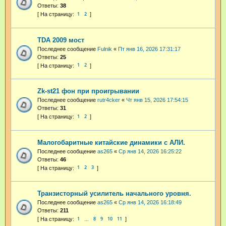
Ответы:
38
1
2
TDA 2009 мост
Последнее сообщение
Fulnik
«
Пт янв 16, 2026 17:31:17
Ответы:
25
1
2
Zk-st21 фон при проигрывании
Последнее сообщение
rutr4cker
«
Чт янв 15, 2026 17:54:15
Ответы:
31
1
2
Малогобаритные китайские динамики с АЛИ.
Последнее сообщение
as265
«
Ср янв 14, 2026 16:25:22
Ответы:
46
1
2
3
Транзисторный усилитель начального уровня.
Последнее сообщение
as265
«
Ср янв 14, 2026 16:18:49
Ответы:
211
1
8
9
10
11
…