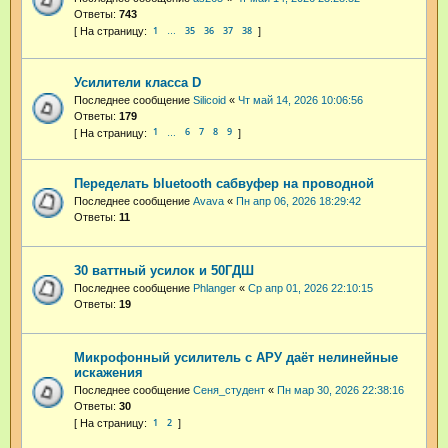
Ответы:
743
1
35
36
37
38
…
Усилители класса D
Последнее сообщение
Silicoid
«
Чт май 14, 2026 10:06:56
Ответы:
179
1
6
7
8
9
…
Переделать bluetooth сабвуфер на проводной
Последнее сообщение
Avava
«
Пн апр 06, 2026 18:29:42
Ответы:
11
30 ваттный усилок и 50ГДШ
Последнее сообщение
Phlanger
«
Ср апр 01, 2026 22:10:15
Ответы:
19
Микрофонный усилитель с АРУ даёт нелинейные
искажения
Последнее сообщение
Сеня_студент
«
Пн мар 30, 2026 22:38:16
Ответы:
30
1
2