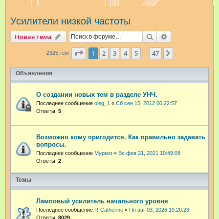
и
Усилители низкой частоты
с
к
Поиск
Расширенный п
Новая тема
Страница
1
из
47
1
2
3
4
5
47
След.
2325 тем
…
Объявления
О создании новых тем в разделе УНЧ.
Последнее сообщение
oleg_1
«
Сб сен 15, 2012 00:22:57
Ответы:
5
Возможно кому пригодится. Как правильно задавать
вопросы.
Последнее сообщение
Муркиз
«
Вс фев 21, 2021 10:49:08
Ответы:
2
Темы
Ламповый усилитель начального уровня
Последнее сообщение
R-Catherine
«
Пн авг 03, 2026 19:20:23
Ответы:
8029