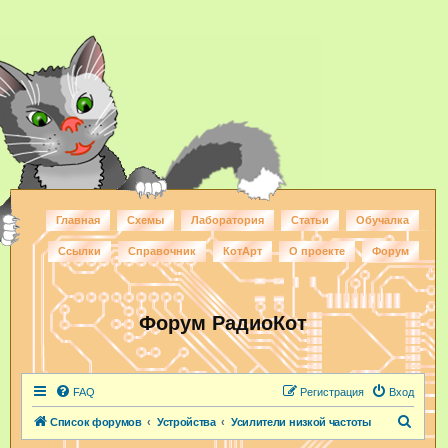
Главная
Схемы
Лаборатория
Статьи
Обучалка
Ссылки
Справочник
КотАрт
О проекте
Форум
Форум РадиоКот
FAQ
Регистрация
Вход
П
Список форумов
Устройства
Усилители низкой частоты
о