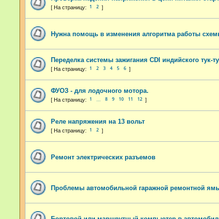
1
2
Нужна помощь в изменения алгоритма работы схе
Переделка системы зажигания CDI индийского тук-ту
1
2
3
4
5
6
ФУОЗ - для лодочного мотора.
1
8
9
10
11
12
…
Реле напряжения на 13 вольт
1
2
Ремонт электрических разъемов
Проблемы автомобильной гаражной ремонтной ям
Бортовой или маршрутный компьютер в автомобил