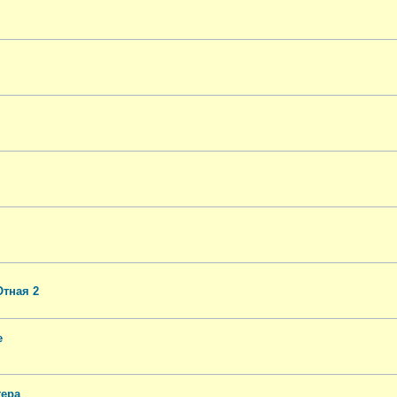
Отная 2
е
тера