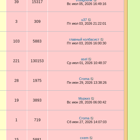
trobigodnik
39
15317
Вс июл 05, 2026 16:49:16
u37
3
309
Пт июл 03, 2026 21:22:01
главный колбасист
103
5883
Пт июл 03, 2026 16:00:30
asel
221
130153
Ср июл 01, 2026 10:48:37
Croma
28
1975
Пн июн 29, 2026 13:38:26
Муркиз
19
3893
Вс июн 28, 2026 06:00:42
Croma
1
719
Сб июн 27, 2026 14:07:03
cxem
15
5881