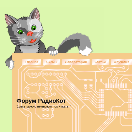
Главная
Схемы
Лаборатория
Статьи
Обучалка
Форум РадиоКот
Здесь можно немножко помяукать :)