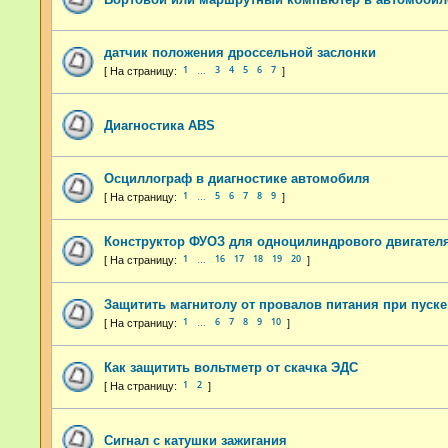
датчик положения дроссельной заслонки
1
3
4
5
6
7
…
Диагностика ABS
Осциллограф в диагностике автомобиля
1
5
6
7
8
9
…
Конструктор ФУОЗ для одноцилиндрового двигател
1
16
17
18
19
20
…
Защитить магнитолу от провалов питания при пуске
1
6
7
8
9
10
…
Как защитить вольтметр от скачка ЭДС
1
2
Сигнал с катушки зажигания