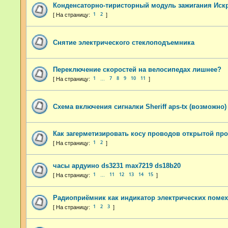
Конденсаторно-тиристорный модуль зажигания Искр
1
2
Снятие электрического стеклоподъемника
Переключение скоростей на велосипедах лишнее?
1
7
8
9
10
11
…
Схема включения сигналки Sheriff aps-tx (возможно)
Как загерметизировать косу проводов открытой пр
1
2
часы ардуино ds3231 max7219 ds18b20
1
11
12
13
14
15
…
Радиоприёмник как индикатор электрических поме
1
2
3