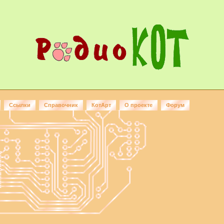
Ссылки
Справочник
КотАрт
О проекте
Форум