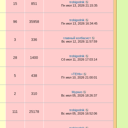
trobigodnik
15
851
Пн июл 13, 2026 21:15:35
trobigodnik
96
35958
Пн июл 13, 2026 16:34:45
главный колбасист
3
336
Вс июл 12, 2026 11:57:59
trobigodnik
28
1400
Сб июл 11, 2026 17:03:14
>TEHb<
5
438
Пт июл 10, 2026 21:00:01
Муркиз
2
310
Вс июл 05, 2026 18:26:37
trobigodnik
111
25178
Вс июл 05, 2026 16:52:06