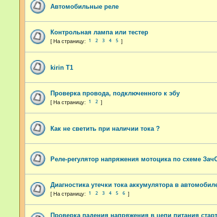
Автомобильные реле
Контрольная лампа или тестер
1
2
3
4
5
kirin T1
Проверка провода, подключенного к эбу
1
2
Как не светить при наличии тока ?
Реле-регулятор напряжения мотоцика по схеме Зач
Диагностика утечки тока аккумулятора в автомобил
1
2
3
4
5
6
Проверка падения напряжения в цепи питания стар