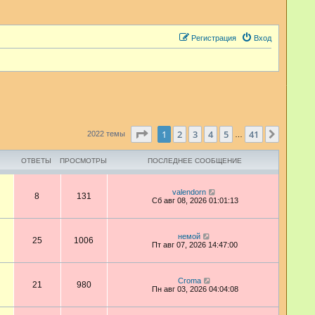
Регистрация
Вход
Страница
1
из
41
1
2
3
4
5
41
След.
2022 темы
…
ОТВЕТЫ
ПРОСМОТРЫ
ПОСЛЕДНЕЕ СООБЩЕНИЕ
valendorn
8
131
Сб авг 08, 2026 01:01:13
немой
25
1006
Пт авг 07, 2026 14:47:00
Croma
21
980
Пн авг 03, 2026 04:04:08