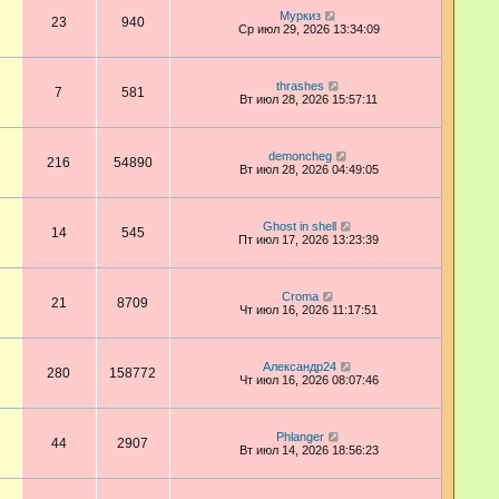
Муркиз
23
940
Ср июл 29, 2026 13:34:09
thrashes
7
581
Вт июл 28, 2026 15:57:11
demoncheg
216
54890
Вт июл 28, 2026 04:49:05
Ghost in shell
14
545
Пт июл 17, 2026 13:23:39
Croma
21
8709
Чт июл 16, 2026 11:17:51
Александр24
280
158772
Чт июл 16, 2026 08:07:46
Phlanger
44
2907
Вт июл 14, 2026 18:56:23