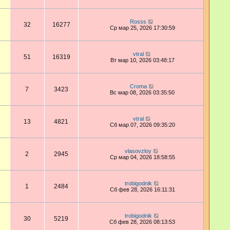
Rosss
32
16277
Ср мар 25, 2026 17:30:59
vtral
51
16319
Вт мар 10, 2026 03:48:17
Croma
7
3423
Вс мар 08, 2026 03:35:50
vtral
13
4821
Сб мар 07, 2026 09:35:20
vlasovzloy
2
2945
Ср мар 04, 2026 18:58:55
trobigodnik
1
2484
Сб фев 28, 2026 16:11:31
trobigodnik
30
5219
Сб фев 28, 2026 08:13:53