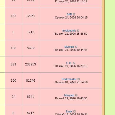
Пт июн 26, 2026 11:10:17
ЗАВ
131
12051
Ср июн 24, 2026 20:04:15
trobigodnik
0
1212
Вс июн 21, 2026 15:46:59
Муркиз
166
74266
Вс июн 21, 2026 10:44:48
С.Н.
389
233953
Пт июн 19, 2026 16:28:15
Darkmaster
190
81546
Пн июн 01, 2026 21:24:56
Малдер
24
6741
Вт май 19, 2026 19:48:36
ZyaK
8
5717
Сб май 16, 2026 18:29:21