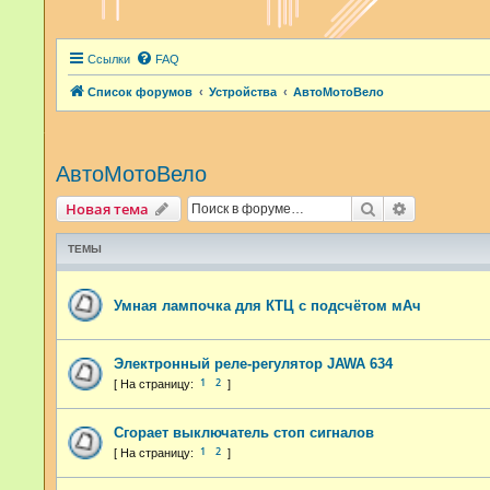
Ссылки
FAQ
Список форумов
Устройства
АвтоМотоВело
АвтоМотоВело
Поиск
Расширенн
Новая тема
ТЕМЫ
Умная лампочка для КТЦ с подсчётом мАч
Электронный реле-регулятор JAWA 634
1
2
Сгорает выключатель стоп сигналов
1
2