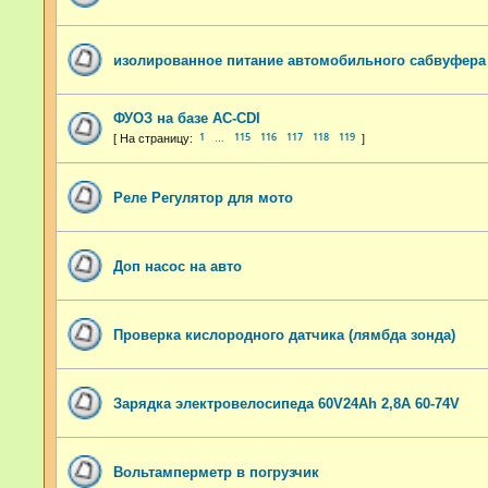
изолированное питание автомобильного сабвуфера
ФУОЗ на базе AC-CDI
1
115
116
117
118
119
…
Реле Регулятор для мото
Доп насос на авто
Проверка кислородного датчика (лямбда зонда)
Зарядка электровелосипеда 60V24Ah 2,8A 60-74V
Вольтамперметр в погрузчик