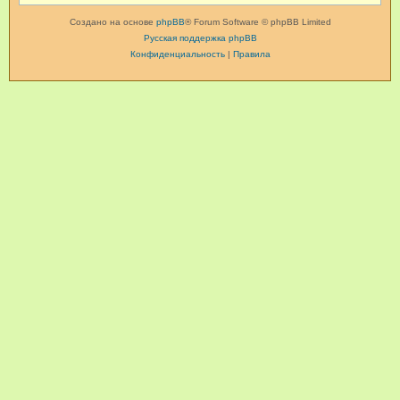
Создано на основе
phpBB
® Forum Software © phpBB Limited
Русская поддержка phpBB
Конфиденциальность
|
Правила