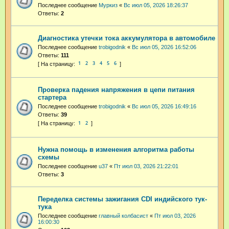
Последнее сообщение
Муркиз
«
Вс июл 05, 2026 18:26:37
Ответы:
2
Диагностика утечки тока аккумулятора в автомобиле
Последнее сообщение
trobigodnik
«
Вс июл 05, 2026 16:52:06
Ответы:
111
1
2
3
4
5
6
Проверка падения напряжения в цепи питания
стартера
Последнее сообщение
trobigodnik
«
Вс июл 05, 2026 16:49:16
Ответы:
39
1
2
Нужна помощь в изменения алгоритма работы
схемы
Последнее сообщение
u37
«
Пт июл 03, 2026 21:22:01
Ответы:
3
Переделка системы зажигания CDI индийского тук-
тука
Последнее сообщение
главный колбасист
«
Пт июл 03, 2026
16:00:30