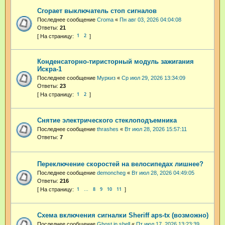
Сгорает выключатель стоп сигналов
Последнее сообщение
Croma
«
Пн авг 03, 2026 04:04:08
Ответы:
21
1
2
Конденсаторно-тиристорный модуль зажигания
Искра-1
Последнее сообщение
Муркиз
«
Ср июл 29, 2026 13:34:09
Ответы:
23
1
2
Снятие электрического стеклоподъемника
Последнее сообщение
thrashes
«
Вт июл 28, 2026 15:57:11
Ответы:
7
Переключение скоростей на велосипедах лишнее?
Последнее сообщение
demoncheg
«
Вт июл 28, 2026 04:49:05
Ответы:
216
1
8
9
10
11
…
Схема включения сигналки Sheriff aps-tx (возможно)
Последнее сообщение
Ghost in shell
«
Пт июл 17, 2026 13:23:39