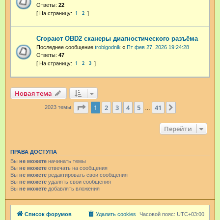
Ответы:
22
1
2
Сгорают OBD2 сканеры диагностического разъёма
Последнее сообщение
trobigodnik
«
Пт фев 27, 2026 19:24:28
Ответы:
47
1
2
3
Новая тема
Страница
1
из
41
1
2
3
4
5
41
След.
2023 темы
…
Перейти
ПРАВА ДОСТУПА
Вы
не можете
начинать темы
Вы
не можете
отвечать на сообщения
Вы
не можете
редактировать свои сообщения
Вы
не можете
удалять свои сообщения
Вы
не можете
добавлять вложения
Список форумов
Удалить cookies
Часовой пояс:
UTC+03:00