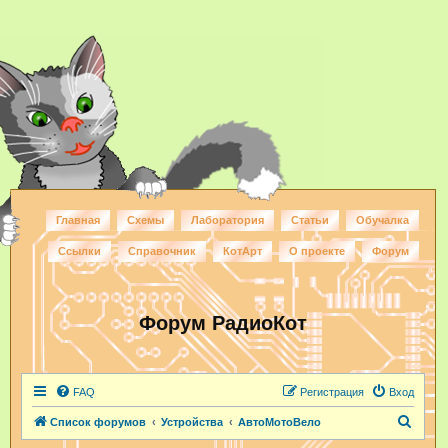
Главная
Схемы
Лаборатория
Статьи
Обучалка
Ссылки
Справочник
КотАрт
О проекте
Форум
Форум РадиоКот
FAQ
Регистрация
Вход
П
Список форумов
Устройства
АвтоМотоВело
о