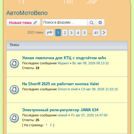
и
АвтоМотоВело
с
к
Поиск
Расширенный п
Новая тема
Страница
1
из
41
1
2
3
4
5
41
След.
2023 темы
…
Темы
Умная лампочка для КТЦ с подсчётом мАч
Последнее сообщение
Муркиз
«
Вс авг 09, 2026 08:13:32
Ответы:
19
На Sheriff 2625 не работает кнопка Valet
Последнее сообщение
Ghost in shell
«
Сб авг 08, 2026 21:52:15
Электронный реле-регулятор JAWA 634
Последнее сообщение
немой
«
Пт авг 07, 2026 14:47:00
Ответы:
25
1
2