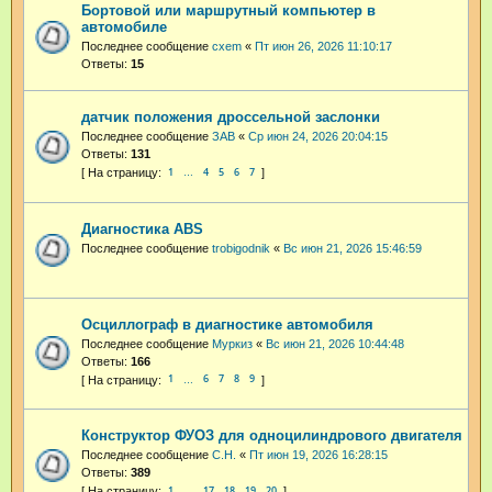
Бортовой или маршрутный компьютер в
автомобиле
Последнее сообщение
cxem
«
Пт июн 26, 2026 11:10:17
Ответы:
15
датчик положения дроссельной заслонки
Последнее сообщение
ЗАВ
«
Ср июн 24, 2026 20:04:15
Ответы:
131
1
4
5
6
7
…
Диагностика ABS
Последнее сообщение
trobigodnik
«
Вс июн 21, 2026 15:46:59
Осциллограф в диагностике автомобиля
Последнее сообщение
Муркиз
«
Вс июн 21, 2026 10:44:48
Ответы:
166
1
6
7
8
9
…
Конструктор ФУОЗ для одноцилиндрового двигателя
Последнее сообщение
С.Н.
«
Пт июн 19, 2026 16:28:15
Ответы:
389
1
17
18
19
20
…