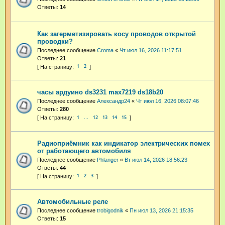
Ответы:
14
Как загерметизировать косу проводов открытой
проводки?
Последнее сообщение
Croma
«
Чт июл 16, 2026 11:17:51
Ответы:
21
1
2
часы ардуино ds3231 max7219 ds18b20
Последнее сообщение
Александр24
«
Чт июл 16, 2026 08:07:46
Ответы:
280
1
12
13
14
15
…
Радиоприёмник как индикатор электрических помех
от работающего автомобиля
Последнее сообщение
Phlanger
«
Вт июл 14, 2026 18:56:23
Ответы:
44
1
2
3
Автомобильные реле
Последнее сообщение
trobigodnik
«
Пн июл 13, 2026 21:15:35
Ответы:
15