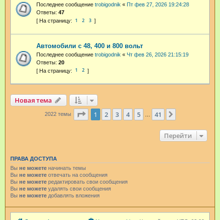
Последнее сообщение
trobigodnik
«
Пт фев 27, 2026 19:24:28
Ответы:
47
1
2
3
Автомобили с 48, 400 и 800 вольт
Последнее сообщение
trobigodnik
«
Чт фев 26, 2026 21:15:19
Ответы:
20
1
2
Новая тема
Страница
1
из
41
1
2
3
4
5
41
След.
2022 темы
…
Перейти
ПРАВА ДОСТУПА
Вы
не можете
начинать темы
Вы
не можете
отвечать на сообщения
Вы
не можете
редактировать свои сообщения
Вы
не можете
удалять свои сообщения
Вы
не можете
добавлять вложения