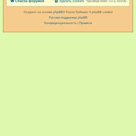
Список форумов
Удалить cookies
Часовой пояс:
UTC+03:00
Создано на основе
phpBB
® Forum Software © phpBB Limited
Русская поддержка phpBB
Конфиденциальность
|
Правила