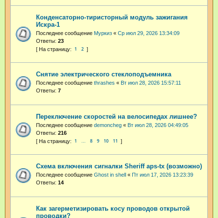
Конденсаторно-тиристорный модуль зажигания
Искра-1
Последнее сообщение
Муркиз
«
Ср июл 29, 2026 13:34:09
Ответы:
23
1
2
Снятие электрического стеклоподъемника
Последнее сообщение
thrashes
«
Вт июл 28, 2026 15:57:11
Ответы:
7
Переключение скоростей на велосипедах лишнее?
Последнее сообщение
demoncheg
«
Вт июл 28, 2026 04:49:05
Ответы:
216
1
8
9
10
11
…
Схема включения сигналки Sheriff aps-tx (возможно)
Последнее сообщение
Ghost in shell
«
Пт июл 17, 2026 13:23:39
Ответы:
14
Как загерметизировать косу проводов открытой
проводки?