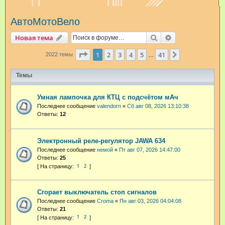
и
АвтоМотоВело
с
к
Поиск
Расширенный п
Новая тема
Страница
1
из
41
1
2
3
4
5
41
След.
2022 темы
…
Темы
Умная лампочка для КТЦ с подсчётом мАч
Последнее сообщение
valendorn
«
Сб авг 08, 2026 13:10:38
Ответы:
12
Электронный реле-регулятор JAWA 634
Последнее сообщение
немой
«
Пт авг 07, 2026 14:47:00
Ответы:
25
1
2
Сгорает выключатель стоп сигналов
Последнее сообщение
Croma
«
Пн авг 03, 2026 04:04:08
Ответы:
21
1
2