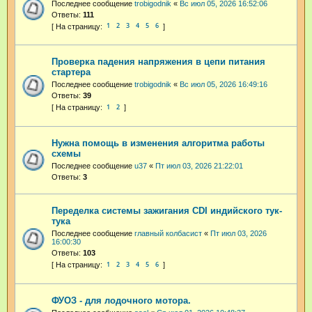
Последнее сообщение
trobigodnik
«
Вс июл 05, 2026 16:52:06
Ответы:
111
1
2
3
4
5
6
Проверка падения напряжения в цепи питания
стартера
Последнее сообщение
trobigodnik
«
Вс июл 05, 2026 16:49:16
Ответы:
39
1
2
Нужна помощь в изменения алгоритма работы
схемы
Последнее сообщение
u37
«
Пт июл 03, 2026 21:22:01
Ответы:
3
Переделка системы зажигания CDI индийского тук-
тука
Последнее сообщение
главный колбасист
«
Пт июл 03, 2026
16:00:30
Ответы:
103
1
2
3
4
5
6
ФУОЗ - для лодочного мотора.