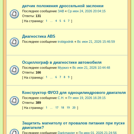
датчик положения дроссельной заслонки
Последнее сообщение
ЗАВ
«
Ср июн 24, 2026 20:04:15
Ответы:
131
1
4
5
6
7
…
Диагностика ABS
Последнее сообщение
trobigodnik
«
Вс июн 21, 2026 15:46:59
Осциллограф в диагностике автомобиля
Последнее сообщение
Муркиз
«
Вс июн 21, 2026 10:44:48
Ответы:
166
1
6
7
8
9
…
Конструктор ФУОЗ для одноцилиндрового двигателя
Последнее сообщение
С.Н.
«
Пт июн 19, 2026 16:28:15
Ответы:
389
1
17
18
19
20
…
Защитить магнитолу от провалов питания при пуске
двигателя?
Последнее сообщение
Darkmaster
«
Пн июн 01, 2026 21:24:56