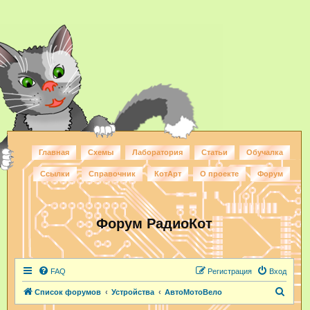
Главная
Схемы
Лаборатория
Статьи
Обучалка
Ссылки
Справочник
КотАрт
О проекте
Форум
Форум РадиоКот
FAQ
Регистрация
Вход
П
Список форумов
Устройства
АвтоМотоВело
о