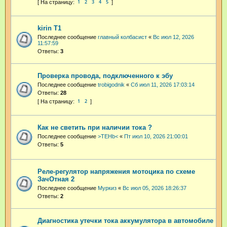
1
2
3
4
5
kirin T1
Последнее сообщение
главный колбасист
«
Вс июл 12, 2026
11:57:59
Ответы:
3
Проверка провода, подключенного к эбу
Последнее сообщение
trobigodnik
«
Сб июл 11, 2026 17:03:14
Ответы:
28
1
2
Как не светить при наличии тока ?
Последнее сообщение
>TEHb<
«
Пт июл 10, 2026 21:00:01
Ответы:
5
Реле-регулятор напряжения мотоцика по схеме
ЗачОтная 2
Последнее сообщение
Муркиз
«
Вс июл 05, 2026 18:26:37
Ответы:
2
Диагностика утечки тока аккумулятора в автомобиле