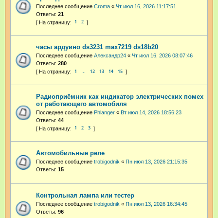
Последнее сообщение
Croma
«
Чт июл 16, 2026 11:17:51
Ответы:
21
1
2
часы ардуино ds3231 max7219 ds18b20
Последнее сообщение
Александр24
«
Чт июл 16, 2026 08:07:46
Ответы:
280
1
12
13
14
15
…
Радиоприёмник как индикатор электрических помех
от работающего автомобиля
Последнее сообщение
Phlanger
«
Вт июл 14, 2026 18:56:23
Ответы:
44
1
2
3
Автомобильные реле
Последнее сообщение
trobigodnik
«
Пн июл 13, 2026 21:15:35
Ответы:
15
Контрольная лампа или тестер
Последнее сообщение
trobigodnik
«
Пн июл 13, 2026 16:34:45
Ответы:
96