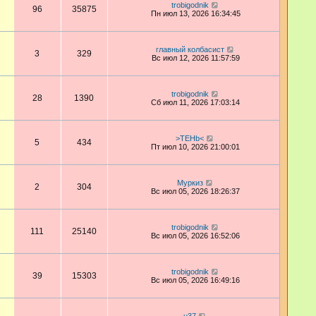
trobigodnik
96
35875
Пн июл 13, 2026 16:34:45
главный колбасист
3
329
Вс июл 12, 2026 11:57:59
trobigodnik
28
1390
Сб июл 11, 2026 17:03:14
>TEHb<
5
434
Пт июл 10, 2026 21:00:01
Муркиз
2
304
Вс июл 05, 2026 18:26:37
trobigodnik
111
25140
Вс июл 05, 2026 16:52:06
trobigodnik
39
15303
Вс июл 05, 2026 16:49:16