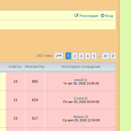
Регистрация
Вход
Страница
1
из
41
1
2
3
4
5
41
След.
2021 тема
…
ОТВЕТЫ
ПРОСМОТРЫ
ПОСЛЕДНЕЕ СООБЩЕНИЕ
немой
23
885
Чт авг 06, 2026 14:08:29
Croma
21
924
Пн авг 03, 2026 04:04:08
Муркиз
23
917
Ср июл 29, 2026 13:34:09