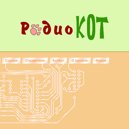
Ссылки
Справочник
КотАрт
О проекте
Форум