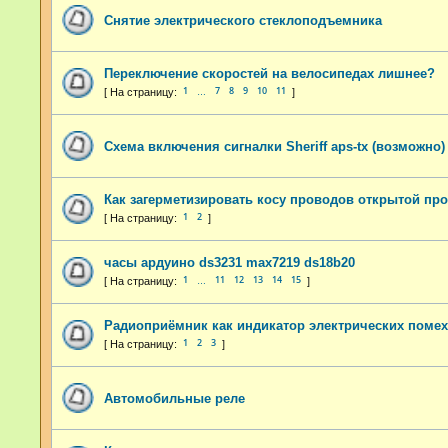
Снятие электрического стеклоподъемника
Переключение скоростей на велосипедах лишнее?
1
7
8
9
10
11
…
Схема включения сигналки Sheriff aps-tx (возможно)
Как загерметизировать косу проводов открытой пр
1
2
часы ардуино ds3231 max7219 ds18b20
1
11
12
13
14
15
…
Радиоприёмник как индикатор электрических поме
1
2
3
Автомобильные реле