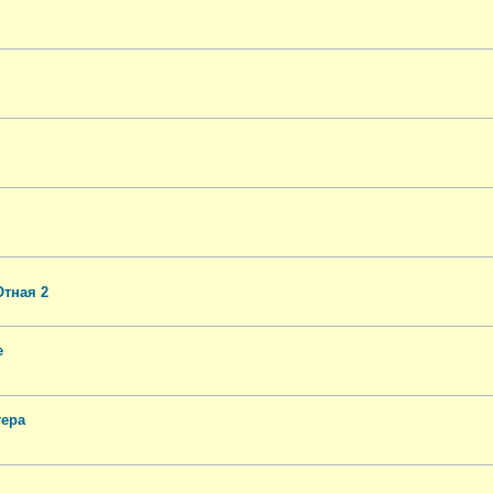
Отная 2
е
тера