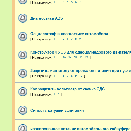
1
3
4
5
6
7
…
Диагностика ABS
Осциллограф в диагностике автомобиля
1
5
6
7
8
9
…
Конструктор ФУОЗ для одноцилиндрового двигател
1
16
17
18
19
20
…
Защитить магнитолу от провалов питания при пуске
1
6
7
8
9
10
…
Как защитить вольтметр от скачка ЭДС
1
2
Сигнал с катушки зажигания
изолированное питание автомобильного сабвуфера