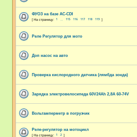
ФУОЗ на базе AC-CDI
1
115
116
117
118
119
…
Реле Регулятор для мото
Доп насос на авто
Проверка кислородного датчика (лямбда зонда)
Зарядка электровелосипеда 60V24Ah 2,8A 60-74V
Вольтамперметр в погрузчик
Реле-регулятор на мотоцикл
1
2