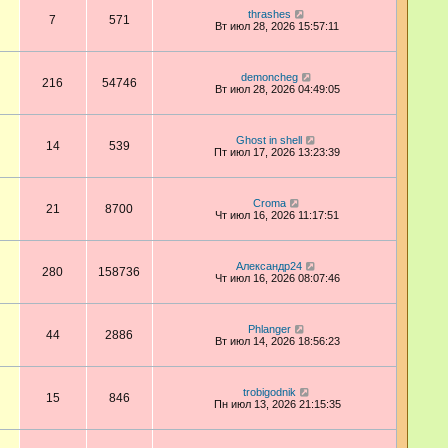
thrashes
7
571
Вт июл 28, 2026 15:57:11
demoncheg
216
54746
Вт июл 28, 2026 04:49:05
Ghost in shell
14
539
Пт июл 17, 2026 13:23:39
Croma
21
8700
Чт июл 16, 2026 11:17:51
Александр24
280
158736
Чт июл 16, 2026 08:07:46
Phlanger
44
2886
Вт июл 14, 2026 18:56:23
trobigodnik
15
846
Пн июл 13, 2026 21:15:35