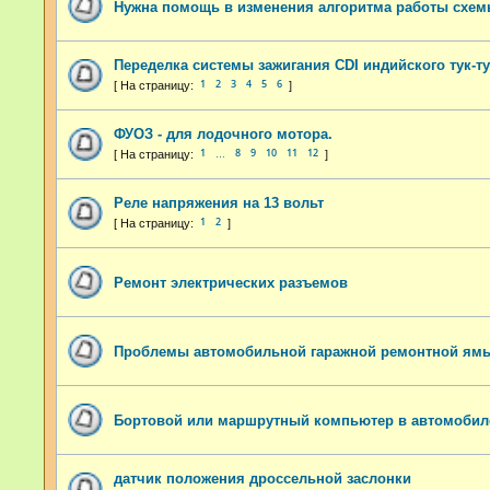
Нужна помощь в изменения алгоритма работы схе
Переделка системы зажигания CDI индийского тук-ту
1
2
3
4
5
6
ФУОЗ - для лодочного мотора.
1
8
9
10
11
12
…
Реле напряжения на 13 вольт
1
2
Ремонт электрических разъемов
Проблемы автомобильной гаражной ремонтной ям
Бортовой или маршрутный компьютер в автомобил
датчик положения дроссельной заслонки