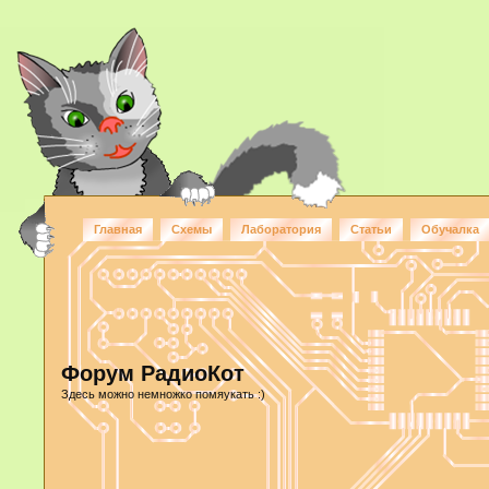
Главная
Схемы
Лаборатория
Статьи
Обучалка
Форум РадиоКот
Здесь можно немножко помяукать :)