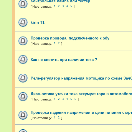
Контрольная лампа или тестер
1
2
3
4
5
kirin T1
Проверка провода, подключенного к эбу
1
2
Как не светить при наличии тока ?
Реле-регулятор напряжения мотоцика по схеме Зач
Диагностика утечки тока аккумулятора в автомобил
1
2
3
4
5
6
Проверка падения напряжения в цепи питания стар
1
2