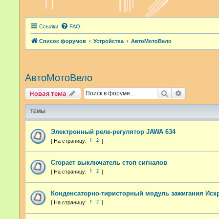
Ссылки
FAQ
Список форумов
Устройства
АвтоМотоВело
АвтоМотоВело
Поиск
Расширенн
Новая тема
ТЕМЫ
Электронный реле-регулятор JAWA 634
1
2
Сгорает выключатель стоп сигналов
1
2
Конденсаторно-тиристорный модуль зажигания Искр
1
2