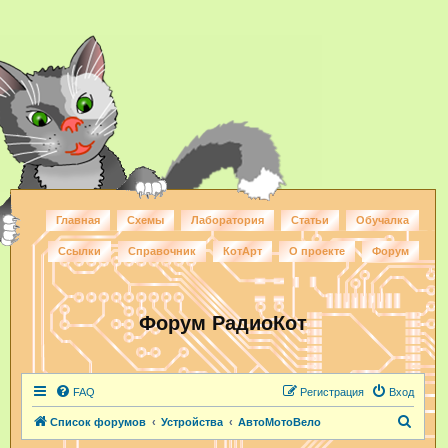
Главная
Схемы
Лаборатория
Статьи
Обучалка
Ссылки
Справочник
КотАрт
О проекте
Форум
Форум РадиоКот
FAQ
Регистрация
Вход
П
Список форумов
Устройства
АвтоМотоВело
о