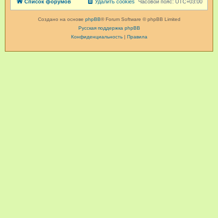
Список форумов
Удалить cookies
Часовой пояс:
UTC+03:00
Создано на основе
phpBB
® Forum Software © phpBB Limited
Русская поддержка phpBB
Конфиденциальность
|
Правила