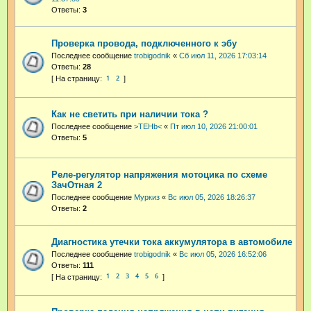
Ответы:
3
Проверка провода, подключенного к эбу
Последнее сообщение
trobigodnik
«
Сб июл 11, 2026 17:03:14
Ответы:
28
1
2
Как не светить при наличии тока ?
Последнее сообщение
>TEHb<
«
Пт июл 10, 2026 21:00:01
Ответы:
5
Реле-регулятор напряжения мотоцика по схеме
ЗачОтная 2
Последнее сообщение
Муркиз
«
Вс июл 05, 2026 18:26:37
Ответы:
2
Диагностика утечки тока аккумулятора в автомобиле
Последнее сообщение
trobigodnik
«
Вс июл 05, 2026 16:52:06
Ответы:
111
1
2
3
4
5
6