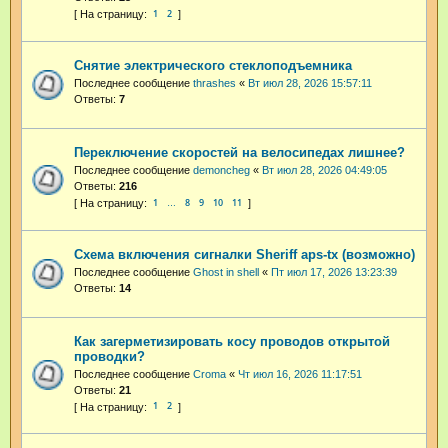
1
2
Снятие электрического стеклоподъемника
Последнее сообщение
thrashes
«
Вт июл 28, 2026 15:57:11
Ответы:
7
Переключение скоростей на велосипедах лишнее?
Последнее сообщение
demoncheg
«
Вт июл 28, 2026 04:49:05
Ответы:
216
1
8
9
10
11
…
Схема включения сигналки Sheriff aps-tx (возможно)
Последнее сообщение
Ghost in shell
«
Пт июл 17, 2026 13:23:39
Ответы:
14
Как загерметизировать косу проводов открытой
проводки?
Последнее сообщение
Croma
«
Чт июл 16, 2026 11:17:51
Ответы:
21
1
2