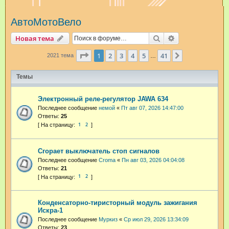
и
АвтоМотоВело
с
к
Поиск
Расширенный п
Новая тема
Страница
1
из
41
1
2
3
4
5
41
След.
2021 тема
…
Темы
Электронный реле-регулятор JAWA 634
Последнее сообщение
немой
«
Пт авг 07, 2026 14:47:00
Ответы:
25
1
2
Сгорает выключатель стоп сигналов
Последнее сообщение
Croma
«
Пн авг 03, 2026 04:04:08
Ответы:
21
1
2
Конденсаторно-тиристорный модуль зажигания
Искра-1
Последнее сообщение
Муркиз
«
Ср июл 29, 2026 13:34:09
Ответы:
23