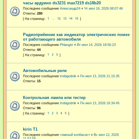
часы ардуино ds3231 max7219 ds18b20
Последнее сообщение
Александр24
«
Чт июл 16, 2026 08:07:46
Ответы:
280
1
12
13
14
15
…
Радиоприёмник как индикатор электрических помех
от работающего автомобиля
Последнее сообщение
Phlanger
«
Вт июл 14, 2026 18:56:23
Ответы:
44
1
2
3
Автомобильные реле
Последнее сообщение
trobigodnik
«
Пн июл 13, 2026 21:15:35
Ответы:
15
Контрольная лампа или тестер
Последнее сообщение
trobigodnik
«
Пн июл 13, 2026 16:34:45
Ответы:
96
1
2
3
4
5
kirin T1
Последнее сообщение
главный колбасист
«
Вс июл 12, 2026
11:57:59