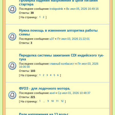
Проверка падения напряжения в цепи питания
стартера
Последнее сообщение
trobigodnik
«
Вс июл 05, 2026 16:49:16
Ответы:
39
1
2
Нужна помощь в изменения алгоритма работы
схемы
Последнее сообщение
u37
«
Пт июл 03, 2026 21:22:01
Ответы:
3
Переделка системы зажигания CDI индийского тук-
тука
Последнее сообщение
главный колбасист
«
Пт июл 03, 2026
16:00:30
Ответы:
103
1
2
3
4
5
6
ФУОЗ - для лодочного мотора.
Последнее сообщение
asel
«
Ср июл 01, 2026 10:48:37
Ответы:
221
1
9
10
11
12
…
Реле напряжения на 13 вольт