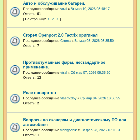
Авто и обслуживание батареи.
Последнее сообщение
vtral
«
Вт мар 10, 2026 03:48:17
Ответы:
51
1
2
3
Сгорел Openport 2.0 Tactrix оригинал
Последнее сообщение
Croma
«
Вс мар 08, 2026 03:35:50
Ответы:
7
Противотуманные фары, нестандартное
применение.
Последнее сообщение
vtral
«
Сб мар 07, 2026 09:35:20
Ответы:
13
Реле поворотов
Последнее сообщение
vlasovzloy
«
Ср мар 04, 2026 18:58:55
Ответы:
2
Вопросы по сканерам и диагностическому ПО для
автомобиля
Последнее сообщение
trobigodnik
«
Сб фев 28, 2026 16:11:31
Ответы:
1