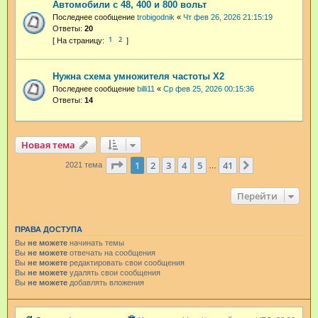
Автомобили с 48, 400 и 800 вольт
Последнее сообщение
trobigodnik
«
Чт фев 26, 2026 21:15:19
Ответы:
20
1
2
Нужна схема умножителя частоты Х2
Последнее сообщение
billi11
«
Ср фев 25, 2026 00:15:36
Ответы:
14
Новая тема
Страница
1
из
41
1
2
3
4
5
41
След.
2021 тема
…
Перейти
ПРАВА ДОСТУПА
Вы
не можете
начинать темы
Вы
не можете
отвечать на сообщения
Вы
не можете
редактировать свои сообщения
Вы
не можете
удалять свои сообщения
Вы
не можете
добавлять вложения