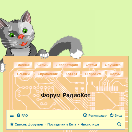
Главная
Схемы
Лаборатория
Статьи
Обучалка
Ссылки
Справочник
КотАрт
О проекте
Форум
Форум РадиоКот
FAQ
Регистрация
Вход
П
Список форумов
Посиделки у Кота
Чистилище
о