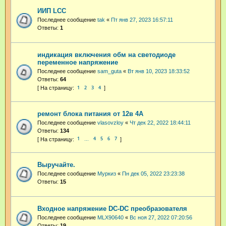
ИИП LCC
Последнее сообщение
tak
«
Пт янв 27, 2023 16:57:11
Ответы:
1
индикация включения обм на светодиоде
переменное напряжение
Последнее сообщение
sam_guta
«
Вт янв 10, 2023 18:33:52
Ответы:
64
1
2
3
4
ремонт блока питания от 12в 4А
Последнее сообщение
vlasovzloy
«
Чт дек 22, 2022 18:44:11
Ответы:
134
1
4
5
6
7
…
Выручайте.
Последнее сообщение
Муркиз
«
Пн дек 05, 2022 23:23:38
Ответы:
15
Входное напряжение DC-DC преобразователя
Последнее сообщение
MLX90640
«
Вс ноя 27, 2022 07:20:56
Ответы:
19