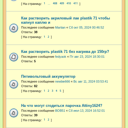
1
408
409
410
411
…
Как растворить акриловый лак plastik 71 чтобы
капнул каплю и
Последнее сообщение
Martian
«
Сб окт 05, 2024 00:46:52
Ответы:
38
1
2
Как растворить plastik 71 без нагрева до 150гр?
Последнее сообщение
fedyaok
«
Пт авг 23, 2024 18:30:01
Ответы:
5
Пятивольтовый аккумулятор
Последнее сообщение
newbie666
«
Вс авг 11, 2024 03:53:41
Ответы:
82
1
2
3
4
5
На что могут сгодиться парочка Attiny1624?
Последнее сообщение
BOB51
«
Сб июл 13, 2024 16:52:01
Ответы:
39
1
2