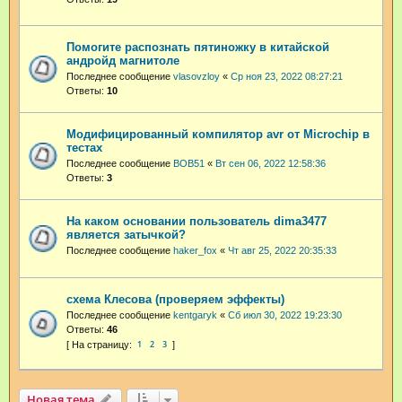
Помогите распознать пятиножку в китайской
андройд магнитоле
Последнее сообщение
vlasovzloy
«
Ср ноя 23, 2022 08:27:21
Ответы:
10
Модифицированный компилятор avr от Microchip в
тестах
Последнее сообщение
BOB51
«
Вт сен 06, 2022 12:58:36
Ответы:
3
На каком основании пользователь dima3477
является затычкой?
Последнее сообщение
haker_fox
«
Чт авг 25, 2022 20:35:33
схема Клесова (проверяем эффекты)
Последнее сообщение
kentgaryk
«
Сб июл 30, 2022 19:23:30
Ответы:
46
1
2
3
Новая тема