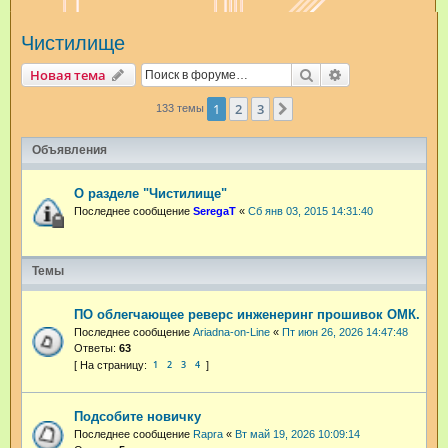
и
Чистилище
с
к
Поиск
Расширенный п
Новая тема
1
2
3
След.
133 темы
Объявления
О разделе "Чистилище"
Последнее сообщение
SeregaT
«
Сб янв 03, 2015 14:31:40
Темы
ПО облегчающее реверс инженеринг прошивок ОМК.
Последнее сообщение
Ariadna-on-Line
«
Пт июн 26, 2026 14:47:48
Ответы:
63
1
2
3
4
Подсобите новичку
Последнее сообщение
Rapra
«
Вт май 19, 2026 10:09:14