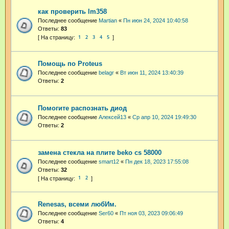
как проверить lm358
Последнее сообщение
Martian
«
Пн июн 24, 2024 10:40:58
Ответы:
83
1
2
3
4
5
Помощь по Proteus
Последнее сообщение
belagr
«
Вт июн 11, 2024 13:40:39
Ответы:
2
Помогите распознать диод
Последнее сообщение
Алексей13
«
Ср апр 10, 2024 19:49:30
Ответы:
2
замена стекла на плите beko cs 58000
Последнее сообщение
smart12
«
Пн дек 18, 2023 17:55:08
Ответы:
32
1
2
Renesas, всеми любИм.
Последнее сообщение
Ser60
«
Пт ноя 03, 2023 09:06:49
Ответы:
4