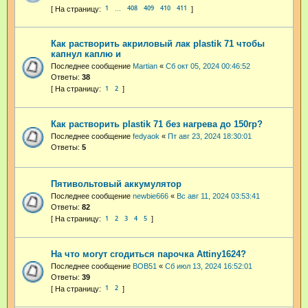
1
408
409
410
411
…
Как растворить акриловый лак plastik 71 чтобы
капнул каплю и
Последнее сообщение
Martian
«
Сб окт 05, 2024 00:46:52
Ответы:
38
1
2
Как растворить plastik 71 без нагрева до 150гр?
Последнее сообщение
fedyaok
«
Пт авг 23, 2024 18:30:01
Ответы:
5
Пятивольтовый аккумулятор
Последнее сообщение
newbie666
«
Вс авг 11, 2024 03:53:41
Ответы:
82
1
2
3
4
5
На что могут сгодиться парочка Attiny1624?
Последнее сообщение
BOB51
«
Сб июл 13, 2024 16:52:01
Ответы:
39
1
2