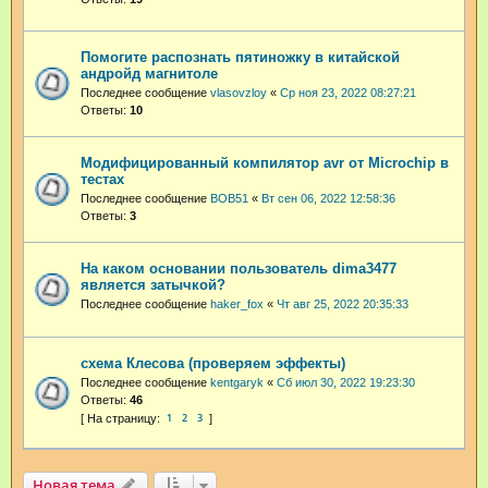
Помогите распознать пятиножку в китайской
андройд магнитоле
Последнее сообщение
vlasovzloy
«
Ср ноя 23, 2022 08:27:21
Ответы:
10
Модифицированный компилятор avr от Microchip в
тестах
Последнее сообщение
BOB51
«
Вт сен 06, 2022 12:58:36
Ответы:
3
На каком основании пользователь dima3477
является затычкой?
Последнее сообщение
haker_fox
«
Чт авг 25, 2022 20:35:33
схема Клесова (проверяем эффекты)
Последнее сообщение
kentgaryk
«
Сб июл 30, 2022 19:23:30
Ответы:
46
1
2
3
Новая тема