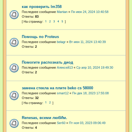
как проверить lm358
Последнее сообщение
Martian
«
Пн июн 24, 2024 10:40:58
Ответы:
83
1
2
3
4
5
Помощь по Proteus
Последнее сообщение
belagr
«
Вт июн 11, 2024 13:40:39
Ответы:
2
Помогите распознать диод
Последнее сообщение
Алексей13
«
Ср апр 10, 2024 19:49:30
Ответы:
2
замена стекла на плите beko cs 58000
Последнее сообщение
smart12
«
Пн дек 18, 2023 17:55:08
Ответы:
32
1
2
Renesas, всеми любИм.
Последнее сообщение
Ser60
«
Пт ноя 03, 2023 09:06:49
Ответы:
4