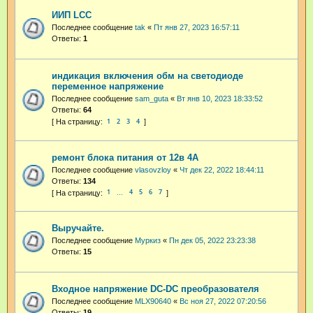
ИИП LCC
Последнее сообщение
tak
«
Пт янв 27, 2023 16:57:11
Ответы:
1
индикация включения обм на светодиоде
переменное напряжение
Последнее сообщение
sam_guta
«
Вт янв 10, 2023 18:33:52
Ответы:
64
1
2
3
4
ремонт блока питания от 12в 4А
Последнее сообщение
vlasovzloy
«
Чт дек 22, 2022 18:44:11
Ответы:
134
1
4
5
6
7
…
Выручайте.
Последнее сообщение
Муркиз
«
Пн дек 05, 2022 23:23:38
Ответы:
15
Входное напряжение DC-DC преобразователя
Последнее сообщение
MLX90640
«
Вс ноя 27, 2022 07:20:56
Ответы:
19