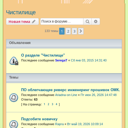
и
Чистилище
с
к
Поиск
Расширенный п
Новая тема
1
2
3
След.
133 темы
Объявления
О разделе "Чистилище"
Последнее сообщение
SeregaT
«
Сб янв 03, 2015 14:31:40
Темы
ПО облегчающее реверс инженеринг прошивок ОМК.
Последнее сообщение
Ariadna-on-Line
«
Пт июн 26, 2026 14:47:48
Ответы:
63
1
2
3
4
Подсобите новичку
Последнее сообщение
Rapra
«
Вт май 19, 2026 10:09:14