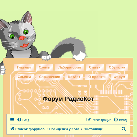
Главная
Схемы
Лаборатория
Статьи
Обучалка
Ссылки
Справочник
КотАрт
О проекте
Форум
Форум РадиоКот
FAQ
Регистрация
Вход
П
Список форумов
Посиделки у Кота
Чистилище
о