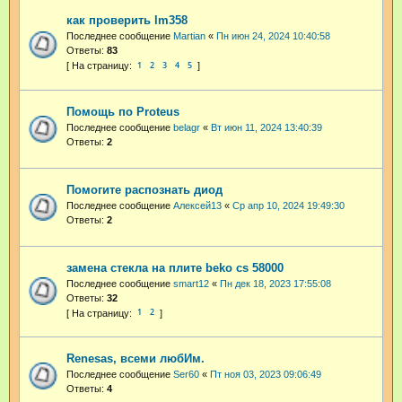
как проверить lm358
Последнее сообщение
Martian
«
Пн июн 24, 2024 10:40:58
Ответы:
83
1
2
3
4
5
Помощь по Proteus
Последнее сообщение
belagr
«
Вт июн 11, 2024 13:40:39
Ответы:
2
Помогите распознать диод
Последнее сообщение
Алексей13
«
Ср апр 10, 2024 19:49:30
Ответы:
2
замена стекла на плите beko cs 58000
Последнее сообщение
smart12
«
Пн дек 18, 2023 17:55:08
Ответы:
32
1
2
Renesas, всеми любИм.
Последнее сообщение
Ser60
«
Пт ноя 03, 2023 09:06:49
Ответы:
4