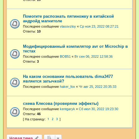
Помогите распознать пятиножку в китайской
андройд магнитоле
Последнее сообщение
vlasovzloy
«
Ср ноя 23, 2022 08:27:21
Ответы:
10
Модифицированный компилятор avr от Microchip в
тестах
Последнее сообщение
BOB51
«
Вт сен 06, 2022 12:58:36
Ответы:
3
На каком основании пользователь dima3477
является затычкой?
Последнее сообщение
haker_fox
«
Чт авг 25, 2022 20:35:33
схема Клесова (проверяем эффекты)
Последнее сообщение
kentgaryk
«
Сб июл 30, 2022 19:23:30
Ответы:
46
1
2
3
Новая тема