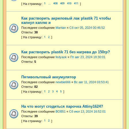
1
408
409
410
411
…
Как растворить акриловый лак plastik 71 чтобы
капнул каплю и
Последнее сообщение
Martian
«
Сб окт 05, 2024 00:46:52
Ответы:
38
1
2
Как растворить plastik 71 без нагрева до 150гр?
Последнее сообщение
fedyaok
«
Пт авг 23, 2024 18:30:01
Ответы:
5
Пятивольтовый аккумулятор
Последнее сообщение
newbie666
«
Вс авг 11, 2024 03:53:41
Ответы:
82
1
2
3
4
5
На что могут сгодиться парочка Attiny1624?
Последнее сообщение
BOB51
«
Сб июл 13, 2024 16:52:01
Ответы:
39
1
2