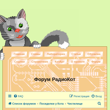
Главная
Схемы
Лаборатория
Статьи
Обучалка
Ссылки
Справочник
КотАрт
О проекте
Форум
Форум РадиоКот
FAQ
Регистрация
Вход
П
Список форумов
Посиделки у Кота
Чистилище
о