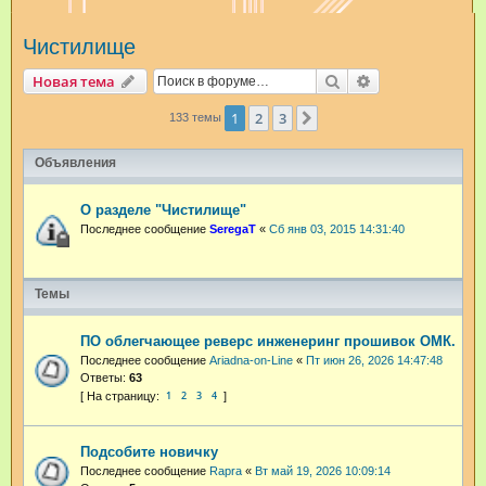
и
Чистилище
с
к
Поиск
Расширенный п
Новая тема
1
2
3
След.
133 темы
Объявления
О разделе "Чистилище"
Последнее сообщение
SeregaT
«
Сб янв 03, 2015 14:31:40
Темы
ПО облегчающее реверс инженеринг прошивок ОМК.
Последнее сообщение
Ariadna-on-Line
«
Пт июн 26, 2026 14:47:48
Ответы:
63
1
2
3
4
Подсобите новичку
Последнее сообщение
Rapra
«
Вт май 19, 2026 10:09:14