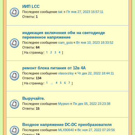
ИИП LCC
Последнее сообщение
tak
«
Пт янв 27, 2023 16:57:11
Ответы:
1
индикация включения обм на светодиоде
переменное напряжение
Последнее сообщение
sam_guta
«
Вт янв 10, 2023 18:33:52
Ответы:
64
1
2
3
4
ремонт блока питания от 12в 4А
Последнее сообщение
vlasovzloy
«
Чт дек 22, 2022 18:44:11
Ответы:
134
1
4
5
6
7
…
Выручайте.
Последнее сообщение
Муркиз
«
Пн дек 05, 2022 23:23:38
Ответы:
15
Входное напряжение DC-DC преобразователя
Последнее сообщение
MLX90640
«
Вс ноя 27, 2022 07:20:56
Ответы:
19