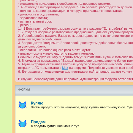
- увлечения;
- желательно прикрепить к сообщению полноценное резюме;
1.4 Размещая информацию в разделе "Есть работа", работодатель должен
- полное название организации, в которую приглашается соискатель;
- должность и род занятий;
- заработная плата;
- испытательный срок;
- регион;
1.4.1 Если вам требуется разовая услуга, то в разделе "Есть работа" вы
1.5 Раздел "Базарные разговорчики" предназначен для обсуждений продав
2. У сообщений в разделе Базар есть срок годности, по истечении которо
даты последнего сообщения.
3. Запрещается "поднимать" свои сообщения путем добавления бессмысле
двумя способами:
- бесплатно - не более одного раза в пять суток;
- платно - сколь угодно часто по вашему желанию.
Если вы не видите ссылку "Поднять тему", значит пять суток с момента п
4. В каждом из подразделов "Базара" разрешено размещение не более тре
5. Администрация оказывает платные услуги по прикреплению сообщений в
отправить ЛС пользователю
Max
на форуме. Подробные условия вам сооб
6. Для защиты от мошенников администрация сайта предоставляет услугу
В случае несоблюдения данных правил, Администрация форума оставляет 
ФОРУМ
Куплю
Чтобы продать что-то ненужное, надо купить что-то ненужное. Сде
Продам
А продать купленное можно тут.