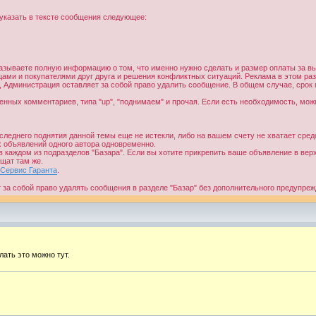
 указать в тексте сообщения следующее:
 указываете полную информацию о том, что именно нужно сделать и размер оплаты за в
цами и покупателями друг друга и решения конфликтных ситуаций. Реклама в этом ра
го, Администрация оставляет за собой право удалить сообщение. В общем случае, сро
нных комментариев, типа "up", "поднимаем" и прочая. Если есть необходимость, мож
оследнего поднятия данной темы еще не истекли, либо на вашем счету не хватает сред
х объявлений одного автора одновременно.
 каждом из подразделов "Базара". Если вы хотите прикрепить ваше объявление в верх
щат там же.
Сервис Гаранта
.
за собой право удалять сообщения в разделе "Базар" без дополнительного предупреж
лать это можно тут.