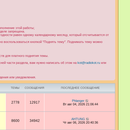
ыполнение этой работы;
зделе запрещена.
к годности равен одному календарному месяцу, который отсчитывается от
но воспользоваться кнопкой "Поднять тему". Поднимать тему можно
ств для платного поднятия темы.
ней части раздела, вам нужно написать об этом на
kot@radiokot.ru
или
дения или уведомления.
ТЕМЫ
СООБЩЕНИЯ
ПОСЛЕДНЕЕ СООБЩЕНИЕ
П
Phlanger
2778
12917
е
Вт авг 04, 2026 21:06:44
р
е
й
т
П
AHTUNG
8600
34942
и
е
Чт авг 06, 2026 20:40:36
к
р
п
е