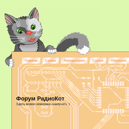
Главная
Схемы
Лаборатория
Статьи
Обучалка
Форум РадиоКот
Здесь можно немножко помяукать :)