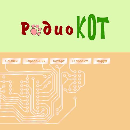
Ссылки
Справочник
КотАрт
О проекте
Форум