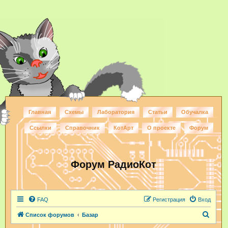
Главная
Схемы
Лаборатория
Статьи
Обучалка
Ссылки
Справочник
КотАрт
О проекте
Форум
Форум РадиоКот
FAQ
Регистрация
Вход
П
Список форумов
Базар
о