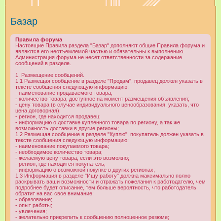
и
Базар
с
к
Правила форума
Настоящие Правила раздела "Базар" дополняют общие Правила форума и
являются его неотъемлемой частью и обязательны к выполнению.
Администрация форума не несет ответственности за содержание
сообщений в разделе.
1. Размещение сообщений.
1.1 Размещая сообщение в разделе "Продам", продавец должен указать в
тексте сообщения следующую информацию:
- наименование продаваемого товара;
- количество товара, доступное на момент размещения объявления;
- цену товара (в случае индивидуального ценообразования, указать, что
цена договорная);
- регион, где находится продавец;
- информацию о доставке купленного товара по региону, а так же
возможность доставки в другие регионы;
1.2 Размещая сообщение в разделе "Куплю", покупатель должен указать в
тексте сообщения следующую информацию:
- наименование покупаемого товара;
- необходимое количество товара;
- желаемую цену товара, если это возможно;
- регион, где находится покупатель;
- информацию о возможной покупке в других регионах;
1.3 Информация в разделе "Ищу работу" должна максимально полно
раскрывать ваши возможности и отражать пожелания к работодателю, чем
подробнее будет описание, тем больше вероятность, что работодатель
обратит на вас свое внимание:
- образование;
- опыт работы;
- увлечения;
- желательно прикрепить к сообщению полноценное резюме;