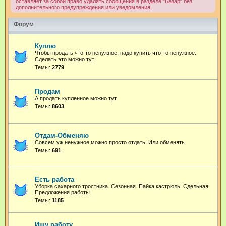
оставляет за собой право удалять сообщения в разделе "Базар" без
дополнительного предупреждения или уведомления.
Форум
Куплю
Чтобы продать что-то ненужное, надо купить что-то ненужное.
Сделать это можно тут.
Темы:
2779
Продам
А продать купленное можно тут.
Темы:
8603
Отдам-Обменяю
Совсем уж ненужное можно просто отдать. Или обменять.
Темы:
691
Есть работа
Уборка сахарного тростника. Сезонная. Пайка кастрюль. Сдельная.
Предложения работы.
Темы:
1185
Ищу работу