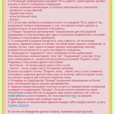
1.4 Размещая информацию в разделе "Есть работа", работодатель должен
указать в тексте сообщения следующее:
- полное название организации, в которую приглашается соискатель;
- должность и род занятий;
- заработная плата;
- испытательный срок;
- регион;
1.4.1 Если вам требуется разовая услуга, то в разделе "Есть работа" вы
указываете полную информацию о том, что именно нужно сделать и
размер оплаты за выполнение этой работы;
1.5 Раздел "Базарные разговорчики" предназначен для обсуждений
продавцами и покупателями друг друга и решения конфликтных ситуаций.
Реклама в этом разделе запрещена.
2. У сообщений в разделе Базар есть срок годности, по истечении
которого, Администрация оставляет за собой право удалить сообщение. В
общем случае, срок годности равен одному календарному месяцу,
который отсчитывается от даты последнего сообщения.
3. Запрещается "поднимать" свои сообщения путем добавления
бессмысленных комментариев, типа "up", "поднимаем" и прочая. Если
есть необходимость, можно воспользоваться кнопкой "Поднять тему".
Поднимать тему можно двумя способами:
- бесплатно - не более одного раза в пять суток;
- платно - сколь угодно часто по вашему желанию.
Если вы не видите ссылку "Поднять тему", значит пять суток с момента
последнего поднятия данной темы еще не истекли, либо на вашем счету
не хватает средств для платного поднятия темы.
4. В каждом из подразделов "Базара" разрешено размещение не более
трех объявлений одного автора одновременно.
5. Администрация оказывает платные услуги по прикреплению сообщений
в каждом из подразделов "Базара". Если вы хотите прикрепить ваше
объявление в верхней части раздела, вам нужно написать об этом на
kot@radiokot.ru
или отправить ЛС пользователю
Max
на форуме.
Подробные условия вам сообщат там же.
6. Для защиты от мошенников администрация сайта предоставляет услугу
Сервис Гаранта
.
В случае несоблюдения данных правил, Администрация форума