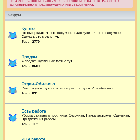
оставляет за собой право удалять сообщения в разделе "Базар" без
дополнительного предупреждения или уведомления.
Форум
Куплю
Чтобы продать что-то ненужное, надо купить что-то ненужное.
Сделать это можно тут.
Темы:
2779
Продам
А продать купленное можно тут.
Темы:
8600
Отдам-Обменяю
Совсем уж ненужное можно просто отдать. Или обменять.
Темы:
691
Есть работа
Уборка сахарного тростника. Сезонная. Пайка кастрюль. Сдельная.
Предложения работы.
Темы:
1185
Ищу работу