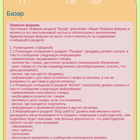
и
Базар
с
к
Правила форума
Настоящие Правила раздела "Базар" дополняют общие Правила форума и
являются его неотъемлемой частью и обязательны к выполнению.
Администрация форума не несет ответственности за содержание
сообщений в разделе.
1. Размещение сообщений.
1.1 Размещая сообщение в разделе "Продам", продавец должен указать в
тексте сообщения следующую информацию:
- наименование продаваемого товара;
- количество товара, доступное на момент размещения объявления;
- цену товара (в случае индивидуального ценообразования, указать, что
цена договорная);
- регион, где находится продавец;
- информацию о доставке купленного товара по региону, а так же
возможность доставки в другие регионы;
1.2 Размещая сообщение в разделе "Куплю", покупатель должен указать в
тексте сообщения следующую информацию:
- наименование покупаемого товара;
- необходимое количество товара;
- желаемую цену товара, если это возможно;
- регион, где находится покупатель;
- информацию о возможной покупке в других регионах;
1.3 Информация в разделе "Ищу работу" должна максимально полно
раскрывать ваши возможности и отражать пожелания к работодателю, чем
подробнее будет описание, тем больше вероятность, что работодатель
обратит на вас свое внимание:
- образование;
- опыт работы;
- увлечения;
- желательно прикрепить к сообщению полноценное резюме;