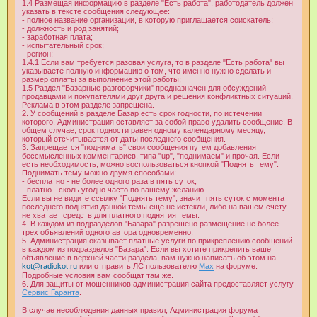
1.4 Размещая информацию в разделе "Есть работа", работодатель должен
указать в тексте сообщения следующее:
- полное название организации, в которую приглашается соискатель;
- должность и род занятий;
- заработная плата;
- испытательный срок;
- регион;
1.4.1 Если вам требуется разовая услуга, то в разделе "Есть работа" вы
указываете полную информацию о том, что именно нужно сделать и
размер оплаты за выполнение этой работы;
1.5 Раздел "Базарные разговорчики" предназначен для обсуждений
продавцами и покупателями друг друга и решения конфликтных ситуаций.
Реклама в этом разделе запрещена.
2. У сообщений в разделе Базар есть срок годности, по истечении
которого, Администрация оставляет за собой право удалить сообщение. В
общем случае, срок годности равен одному календарному месяцу,
который отсчитывается от даты последнего сообщения.
3. Запрещается "поднимать" свои сообщения путем добавления
бессмысленных комментариев, типа "up", "поднимаем" и прочая. Если
есть необходимость, можно воспользоваться кнопкой "Поднять тему".
Поднимать тему можно двумя способами:
- бесплатно - не более одного раза в пять суток;
- платно - сколь угодно часто по вашему желанию.
Если вы не видите ссылку "Поднять тему", значит пять суток с момента
последнего поднятия данной темы еще не истекли, либо на вашем счету
не хватает средств для платного поднятия темы.
4. В каждом из подразделов "Базара" разрешено размещение не более
трех объявлений одного автора одновременно.
5. Администрация оказывает платные услуги по прикреплению сообщений
в каждом из подразделов "Базара". Если вы хотите прикрепить ваше
объявление в верхней части раздела, вам нужно написать об этом на
kot@radiokot.ru
или отправить ЛС пользователю
Max
на форуме.
Подробные условия вам сообщат там же.
6. Для защиты от мошенников администрация сайта предоставляет услугу
Сервис Гаранта
.
В случае несоблюдения данных правил, Администрация форума