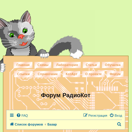
Главная
Схемы
Лаборатория
Статьи
Обучалка
Ссылки
Справочник
КотАрт
О проекте
Форум
Форум РадиоКот
FAQ
Регистрация
Вход
П
Список форумов
Базар
о