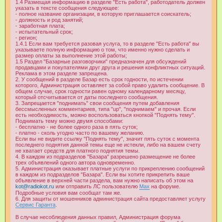
1.4 Размещая информацию в разделе "Есть работа", работодатель должен
указать в тексте сообщения следующее:
- полное название организации, в которую приглашается соискатель;
- должность и род занятий;
- заработная плата;
- испытательный срок;
- регион;
1.4.1 Если вам требуется разовая услуга, то в разделе "Есть работа" вы
указываете полную информацию о том, что именно нужно сделать и
размер оплаты за выполнение этой работы;
1.5 Раздел "Базарные разговорчики" предназначен для обсуждений
продавцами и покупателями друг друга и решения конфликтных ситуаций.
Реклама в этом разделе запрещена.
2. У сообщений в разделе Базар есть срок годности, по истечении
которого, Администрация оставляет за собой право удалить сообщение. В
общем случае, срок годности равен одному календарному месяцу,
который отсчитывается от даты последнего сообщения.
3. Запрещается "поднимать" свои сообщения путем добавления
бессмысленных комментариев, типа "up", "поднимаем" и прочая. Если
есть необходимость, можно воспользоваться кнопкой "Поднять тему".
Поднимать тему можно двумя способами:
- бесплатно - не более одного раза в пять суток;
- платно - сколь угодно часто по вашему желанию.
Если вы не видите ссылку "Поднять тему", значит пять суток с момента
последнего поднятия данной темы еще не истекли, либо на вашем счету
не хватает средств для платного поднятия темы.
4. В каждом из подразделов "Базара" разрешено размещение не более
трех объявлений одного автора одновременно.
5. Администрация оказывает платные услуги по прикреплению сообщений
в каждом из подразделов "Базара". Если вы хотите прикрепить ваше
объявление в верхней части раздела, вам нужно написать об этом на
kot@radiokot.ru
или отправить ЛС пользователю
Max
на форуме.
Подробные условия вам сообщат там же.
6. Для защиты от мошенников администрация сайта предоставляет услугу
Сервис Гаранта
.
В случае несоблюдения данных правил, Администрация форума