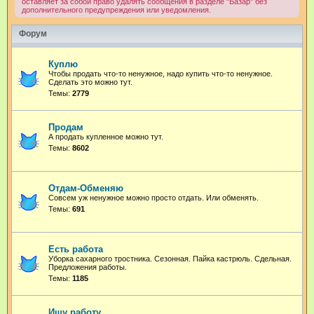
оставляет за собой право удалять сообщения в разделе "Базар" без
дополнительного предупреждения или уведомления.
Форум
Куплю
Чтобы продать что-то ненужное, надо купить что-то ненужное.
Сделать это можно тут.
Темы:
2779
Продам
А продать купленное можно тут.
Темы:
8602
Отдам-Обменяю
Совсем уж ненужное можно просто отдать. Или обменять.
Темы:
691
Есть работа
Уборка сахарного тростника. Сезонная. Пайка кастрюль. Сдельная.
Предложения работы.
Темы:
1185
Ищу работу