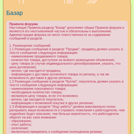
и
Базар
с
к
Правила форума
Настоящие Правила раздела "Базар" дополняют общие Правила форума и
являются его неотъемлемой частью и обязательны к выполнению.
Администрация форума не несет ответственности за содержание
сообщений в разделе.
1. Размещение сообщений.
1.1 Размещая сообщение в разделе "Продам", продавец должен указать в
тексте сообщения следующую информацию:
- наименование продаваемого товара;
- количество товара, доступное на момент размещения объявления;
- цену товара (в случае индивидуального ценообразования, указать, что
цена договорная);
- регион, где находится продавец;
- информацию о доставке купленного товара по региону, а так же
возможность доставки в другие регионы;
1.2 Размещая сообщение в разделе "Куплю", покупатель должен указать в
тексте сообщения следующую информацию:
- наименование покупаемого товара;
- необходимое количество товара;
- желаемую цену товара, если это возможно;
- регион, где находится покупатель;
- информацию о возможной покупке в других регионах;
1.3 Информация в разделе "Ищу работу" должна максимально полно
раскрывать ваши возможности и отражать пожелания к работодателю, чем
подробнее будет описание, тем больше вероятность, что работодатель
обратит на вас свое внимание:
- образование;
- опыт работы;
- увлечения;
- желательно прикрепить к сообщению полноценное резюме;