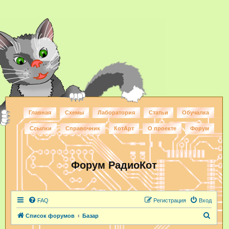
Главная
Схемы
Лаборатория
Статьи
Обучалка
Ссылки
Справочник
КотАрт
О проекте
Форум
Форум РадиоКот
FAQ
Регистрация
Вход
П
Список форумов
Базар
о