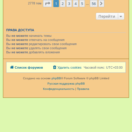
Страница
1
из
56
1
2
3
4
5
56
След.
2778 тем
…
Перейти
ПРАВА ДОСТУПА
Вы
не можете
начинать темы
Вы
не можете
отвечать на сообщения
Вы
не можете
редактировать свои сообщения
Вы
не можете
удалять свои сообщения
Вы
не можете
добавлять вложения
Список форумов
Удалить cookies
Часовой пояс:
UTC+03:00
Создано на основе
phpBB
® Forum Software © phpBB Limited
Русская поддержка phpBB
Конфиденциальность
|
Правила