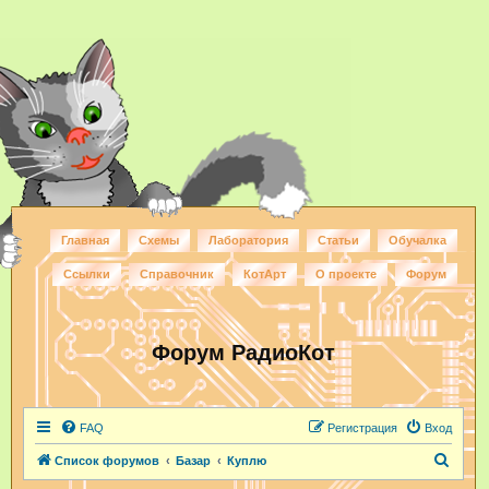
Главная
Схемы
Лаборатория
Статьи
Обучалка
Ссылки
Справочник
КотАрт
О проекте
Форум
Форум РадиоКот
FAQ
Регистрация
Вход
П
Список форумов
Базар
Куплю
о