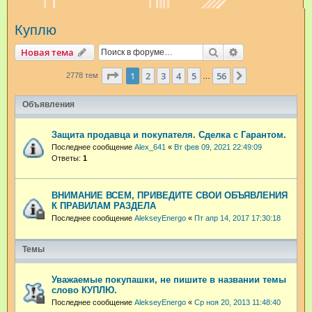
и
Куплю
с
к
Поиск
Расширенный п
Новая тема
Страница
1
из
56
1
2
3
4
5
56
След.
2778 тем
…
Объявления
Защита продавца и покупателя. Сделка с Гарантом.
Последнее сообщение
Alex_641
«
Вт фев 09, 2021 22:49:09
Ответы:
1
ВНИМАНИЕ ВСЕМ, ПРИВЕДИТЕ СВОИ ОБЪЯВЛЕНИЯ
К ПРАВИЛАМ РАЗДЕЛА
Последнее сообщение
AlekseyEnergo
«
Пт апр 14, 2017 17:30:18
Темы
Уважаемые покупашки, не пишите в названии темы
слово КУПЛЮ.
Последнее сообщение
AlekseyEnergo
«
Ср ноя 20, 2013 11:48:40