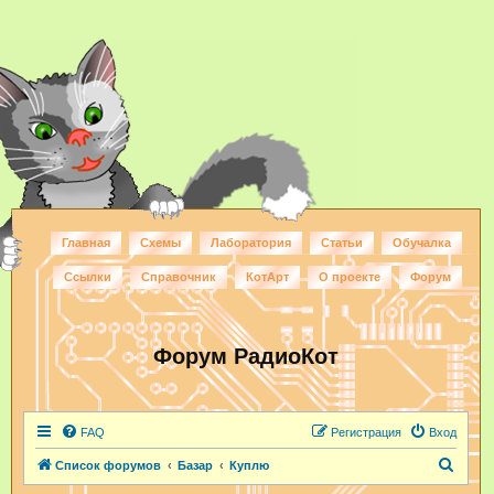
Главная
Схемы
Лаборатория
Статьи
Обучалка
Ссылки
Справочник
КотАрт
О проекте
Форум
Форум РадиоКот
FAQ
Регистрация
Вход
П
Список форумов
Базар
Куплю
о