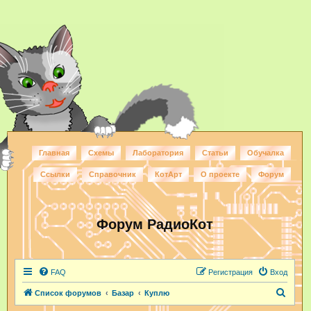
Главная
Схемы
Лаборатория
Статьи
Обучалка
Ссылки
Справочник
КотАрт
О проекте
Форум
Форум РадиоКот
FAQ
Регистрация
Вход
П
Список форумов
Базар
Куплю
о