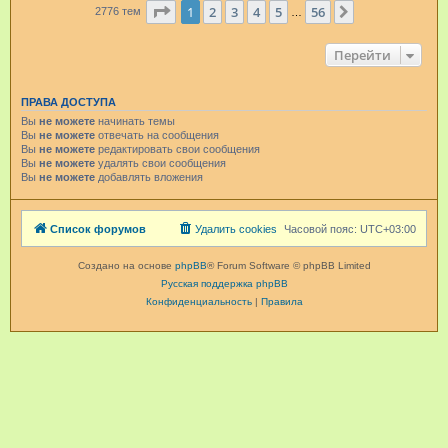
Страница
1
из
56
1
2
3
4
5
56
След.
2776 тем
…
Перейти
ПРАВА ДОСТУПА
Вы
не можете
начинать темы
Вы
не можете
отвечать на сообщения
Вы
не можете
редактировать свои сообщения
Вы
не можете
удалять свои сообщения
Вы
не можете
добавлять вложения
Список форумов
Удалить cookies
Часовой пояс:
UTC+03:00
Создано на основе
phpBB
® Forum Software © phpBB Limited
Русская поддержка phpBB
Конфиденциальность
|
Правила