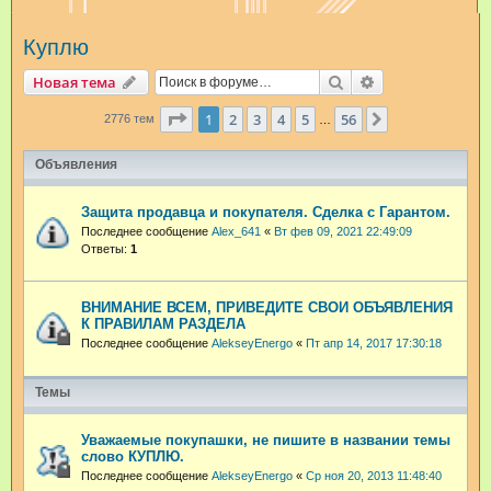
и
Куплю
с
к
Поиск
Расширенный п
Новая тема
Страница
1
из
56
1
2
3
4
5
56
След.
2776 тем
…
Объявления
Защита продавца и покупателя. Сделка с Гарантом.
Последнее сообщение
Alex_641
«
Вт фев 09, 2021 22:49:09
Ответы:
1
ВНИМАНИЕ ВСЕМ, ПРИВЕДИТЕ СВОИ ОБЪЯВЛЕНИЯ
К ПРАВИЛАМ РАЗДЕЛА
Последнее сообщение
AlekseyEnergo
«
Пт апр 14, 2017 17:30:18
Темы
Уважаемые покупашки, не пишите в названии темы
слово КУПЛЮ.
Последнее сообщение
AlekseyEnergo
«
Ср ноя 20, 2013 11:48:40