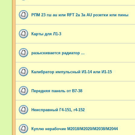
РПМ 23 гш au или RFT 2a 3a AU розетки или пины
Карты для Л1-3
разыскивается радиатор ...
Калибратор импульсный И1-14 или И1-15
Передняя панель от В7-38
Неисправный Г4-151, г4-152
Куплю нерабочие М2018/М2020/М2038/М2044