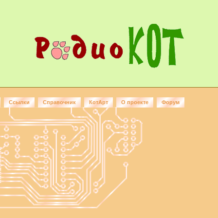
Ссылки
Справочник
КотАрт
О проекте
Форум