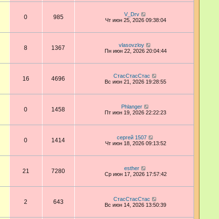
V_Drv
0
985
Чт июн 25, 2026 09:38:04
vlasovzloy
8
1367
Пн июн 22, 2026 20:04:44
СтасСтасСтас
16
4696
Вс июн 21, 2026 19:28:55
Phlanger
0
1458
Пт июн 19, 2026 22:22:23
сергей 1507
0
1414
Чт июн 18, 2026 09:13:52
esther
21
7280
Ср июн 17, 2026 17:57:42
СтасСтасСтас
2
643
Вс июн 14, 2026 13:50:39