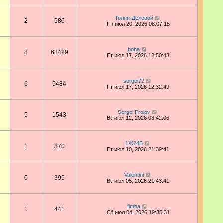
Толян-Деловой
2
586
Пн июл 20, 2026 08:07:15
boba
8
63429
Пт июл 17, 2026 12:50:43
sergei72
6
5484
Пт июл 17, 2026 12:32:49
Sergei Frolov
5
1543
Вс июл 12, 2026 08:42:06
1Ж24Б
1
370
Пт июл 10, 2026 21:39:41
Valentini
0
395
Вс июл 05, 2026 21:43:41
fimba
1
441
Сб июл 04, 2026 19:35:31