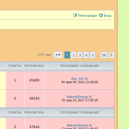
Регистрация
Вход
Страница
1
из
56
1
2
3
4
5
56
След.
2777 тем
…
ОТВЕТЫ
ПРОСМОТРЫ
ПОСЛЕДНЕЕ СООБЩЕНИЕ
Alex_641
1
45406
Вт фев 09, 2021 22:49:09
AlekseyEnergo
0
48193
Пт апр 14, 2017 17:30:18
ОТВЕТЫ
ПРОСМОТРЫ
ПОСЛЕДНЕЕ СООБЩЕНИЕ
AlekseyEnergo
0
47844
Ср ноя 20, 2013 11:48:40