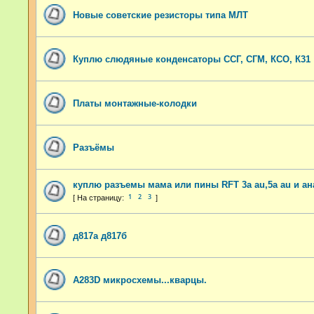
Новые советские резисторы типа МЛТ
Куплю слюдяные конденсаторы ССГ, СГМ, КСО, К31
Платы монтажные-колодки
Разъёмы
куплю разъемы мама или пины RFT 3a au,5a au и а
1
2
3
д817а д817б
A283D микросхемы...кварцы.