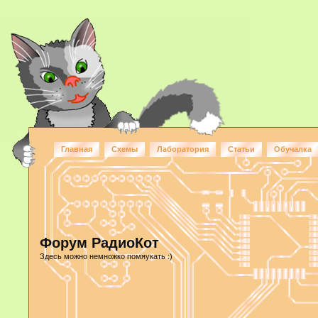
Главная
Схемы
Лаборатория
Статьи
Обучалка
Форум РадиоКот
Здесь можно немножко помяукать :)