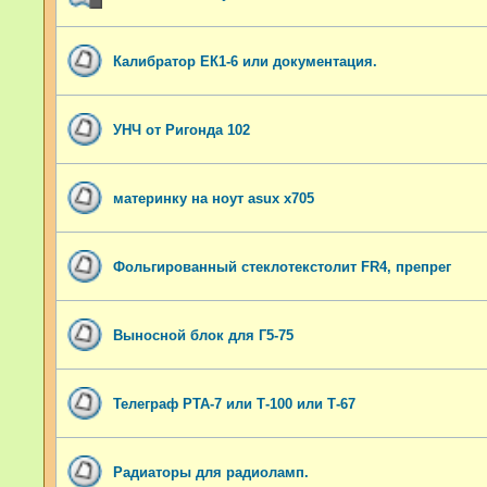
Калибратор ЕК1-6 или документация.
УНЧ от Ригонда 102
материнку на ноут asux x705
Фольгированный стеклотекстолит FR4, препрег
Выносной блок для Г5-75
Телеграф РТА-7 или Т-100 или Т-67
Радиаторы для радиоламп.