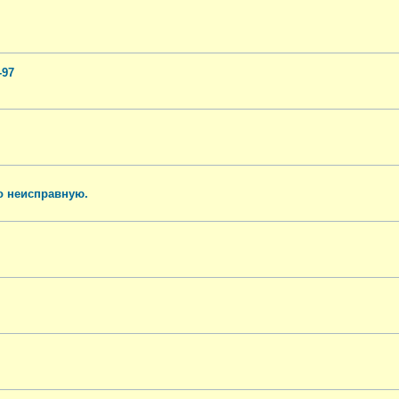
-97
о неисправную.